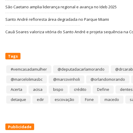
São Caetano amplia liderança regional e avança no Ideb 2025
Santo André refloresta área degradada no Parque Miami
Cauã Soares valoriza vitória do Santo André e projeta sequência na C
Tags
#vemcasadamulher
@deputadacarlamorando
@drcarab
@marcelolimasbc
@marcovinholi
@orlandomorando
Acerta
acisa
bispo
crédito
Define
dentes
detaque
edir
escovação
Fone
macedo
s
Publicidade