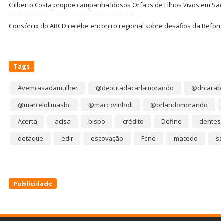
Gilberto Costa propõe campanha Idosos Órfãos de Filhos Vivos em Sã
Consórcio do ABCD recebe encontro regional sobre desafios da Refor
Tags
#vemcasadamulher
@deputadacarlamorando
@drcarab
@marcelolimasbc
@marcovinholi
@orlandomorando
Acerta
acisa
bispo
crédito
Define
dentes
detaque
edir
escovação
Fone
macedo
s
Publicidade