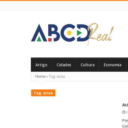
ABCD
Real
Artigo
Cidades
Cultura
Economia
Home
»
Tag:
acisa
Tag:
acisa
Ac
m
Por
Com