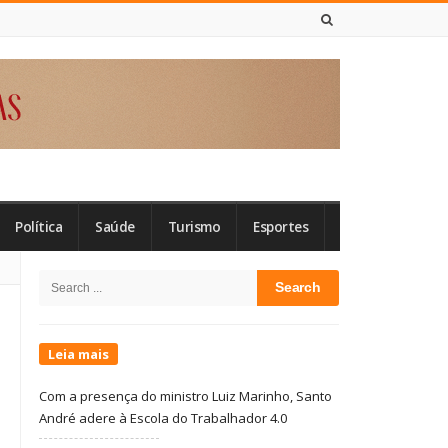
8 DE AGOSTO DE 2026
Política
Saúde
Turismo
Esportes
Site
Search
Sidebar
for:
Leia mais
Com a presença do ministro Luiz Marinho, Santo
André adere à Escola do Trabalhador 4.0