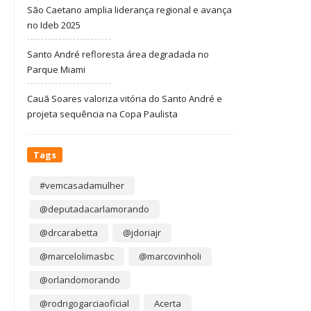
São Caetano amplia liderança regional e avança
no Ideb 2025
Santo André refloresta área degradada no
Parque Miami
Cauã Soares valoriza vitória do Santo André e
projeta sequência na Copa Paulista
Tags
#vemcasadamulher
@deputadacarlamorando
@drcarabetta
@jdoriajr
@marcelolimasbc
@marcovinholi
@orlandomorando
@rodrigogarciaoficial
Acerta