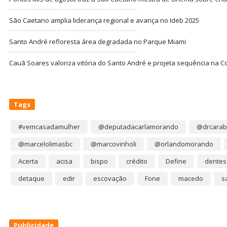
São Caetano amplia liderança regional e avança no Ideb 2025
Santo André refloresta área degradada no Parque Miami
Cauã Soares valoriza vitória do Santo André e projeta sequência na C
Tags
#vemcasadamulher
@deputadacarlamorando
@drcarab
@marcelolimasbc
@marcovinholi
@orlandomorando
Acerta
acisa
bispo
crédito
Define
dentes
detaque
edir
escovação
Fone
macedo
s
Publicidade