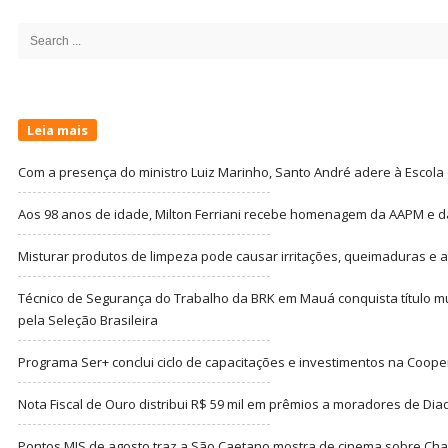
Site
Sidebar
Search
for:
Leia mais
Com a presença do ministro Luiz Marinho, Santo André adere à Escola
Aos 98 anos de idade, Milton Ferriani recebe homenagem da AAPM e dá 
Misturar produtos de limpeza pode causar irritações, queimaduras e at
Técnico de Segurança do Trabalho da BRK em Mauá conquista título m
pela Seleção Brasileira
Programa Ser+ conclui ciclo de capacitações e investimentos na Coope
Nota Fiscal de Ouro distribui R$ 59 mil em prêmios a moradores de Di
Pontos MIS de agosto traz a São Caetano mostra de cinema sobre Cha