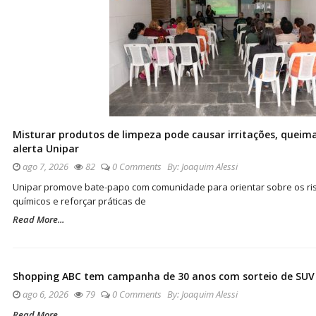
Misturar produtos de limpeza pode causar irritações, queima
alerta Unipar
ago 7, 2026
82
0 Comments
By:
Joaquim Alessi
Unipar promove bate-papo com comunidade para orientar sobre os ris
químicos e reforçar práticas de
Read More...
Shopping ABC tem campanha de 30 anos com sorteio de SUV 
ago 6, 2026
79
0 Comments
By:
Joaquim Alessi
Read More...