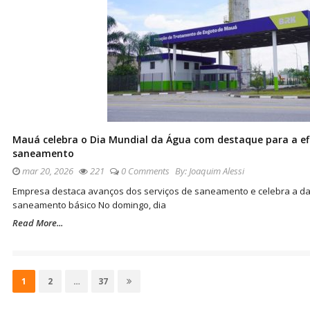
Mauá celebra o Dia Mundial da Água com destaque para a efic
saneamento
mar 20, 2026
221
0 Comments
By:
Joaquim Alessi
Empresa destaca avanços dos serviços de saneamento e celebra a da
saneamento básico No domingo, dia
Read More...
Navegação
por
Page
Page
Page
1
2
…
37
posts