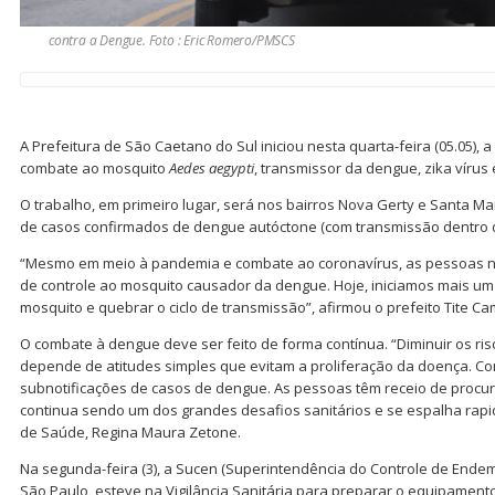
contra a Dengue. Foto : Eric Romero/PMSCS
A Prefeitura de São Caetano do Sul iniciou nesta quarta-feira (05.05), 
combate ao mosquito
Aedes aegypti
, transmissor da dengue, zika vírus
O trabalho, em primeiro lugar, será nos bairros Nova Gerty e Santa Ma
de casos confirmados de dengue autóctone (com transmissão dentro d
“Mesmo em meio à pandemia e combate ao coronavírus, as pessoas 
de controle ao mosquito causador da dengue. Hoje, iniciamos mais um
mosquito e quebrar o ciclo de transmissão”, afirmou o prefeito Tite Ca
O combate à dengue deve ser feito de forma contínua. “Diminuir os ris
depende de atitudes simples que evitam a proliferação da doença. C
subnotificações de casos de dengue. As pessoas têm receio de procu
continua sendo um dos grandes desafios sanitários e se espalha rapi
de Saúde, Regina Maura Zetone.
Na segunda-feira (3), a Sucen (Superintendência do Controle de Ende
São Paulo, esteve na Vigilância Sanitária para preparar o equipament