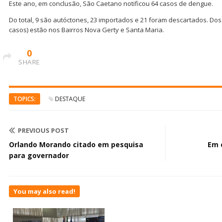
Este ano, em conclusão, São Caetano notificou 64 casos de dengue.
Do total, 9 são autóctones, 23 importados e 21 foram descartados. Do
casos) estão nos Bairros Nova Gerty e Santa Maria.
0
SHARE
TOPICS:
DESTAQUE
PREVIOUS POST
Orlando Morando citado em pesquisa
Em 
para governador
You may also read!