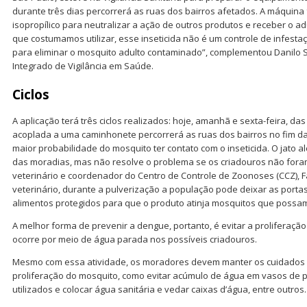
durante três dias percorrerá as ruas dos bairros afetados. A máquina 
isopropílico para neutralizar a ação de outros produtos e receber o adul
que costumamos utilizar, esse inseticida não é um controle de infestaç
para eliminar o mosquito adulto contaminado”, complementou Danilo Si
Integrado de Vigilância em Saúde.
C
iclos
A aplicação terá três ciclos realizados: hoje, amanhã e sexta-feira, da
acoplada a uma caminhonete percorrerá as ruas dos bairros no fim da
maior probabilidade do mosquito ter contato com o inseticida. O jato al
das moradias, mas não resolve o problema se os criadouros não fora
veterinário e coordenador do Centro de Controle de Zoonoses (CCZ), F
veterinário, durante a pulverização a população pode deixar as portas
alimentos protegidos para que o produto atinja mosquitos que possam
A melhor forma de prevenir a dengue, portanto, é evitar a proliferaçã
ocorre por meio de água parada nos possíveis criadouros.
Mesmo com essa atividade, os moradores devem manter os cuidados 
proliferação do mosquito, como evitar acúmulo de água em vasos de p
utilizados e colocar água sanitária e vedar caixas d’água, entre outros