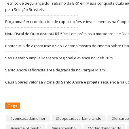
Técnico de Segurança do Trabalho da BRK em Mauá conquista título m
pela Seleção Brasileira
Programa Ser+ conclui ciclo de capacitações e investimentos na Coope
Nota Fiscal de Ouro distribui R$ 59 mil em prêmios a moradores de Di
Pontos MIS de agosto traz a São Caetano mostra de cinema sobre Cha
São Caetano amplia liderança regional e avança no Ideb 2025
Santo André refloresta área degradada no Parque Miami
Cauã Soares valoriza vitória do Santo André e projeta sequência na C
Tags
#vemcasadamulher
@deputadacarlamorando
@drcarab
@marcelolimasbc
@marcovinholi
@orlandomorando