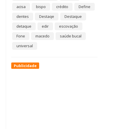
acisa
bispo
crédito
Define
dentes
Destaqe
Destaque
detaque
edir
escovação
Fone
macedo
saúde bucal
universal
Publicidade