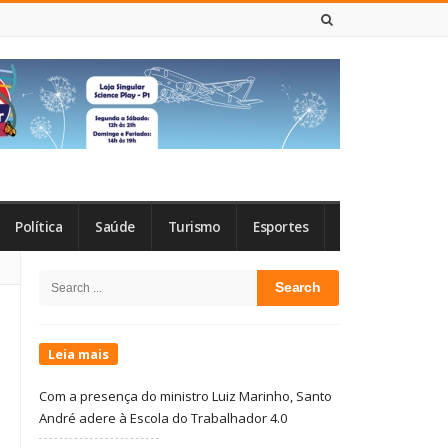
8 DE AGOSTO DE 2026
Política
Saúde
Turismo
Esportes
Site
Search
Sidebar
for:
Leia mais
Com a presença do ministro Luiz Marinho, Santo
André adere à Escola do Trabalhador 4.0