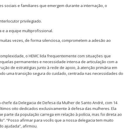
des sociais e familiares que emergem durante a internação, o
terlocutor privilegiado.
a e a equipe multiprofissional.
, muitas vezes, de forma silenciosa, comprometem a adesão ao
 complexidade, o HEMC lida frequentemente com situações que
sequelas permanentes e necessidade intensa de articulação com a
trução de estratégias junto à rede de apoio, à atenção primária em
tindo uma transição segura do cuidado, centrada nas necessidades do
ora-chefe da Delegacia de Defesa da Mulher de Santo André, com 14
ltimos oito dedicados exclusivamente à defesa das mulheres. Ela
parte da população carrega em relação à polícia, mas foi direta ao
do”. “Posso afirmar para vocês que a nossa delegacia tem muito
do ajudada”, afirmou.