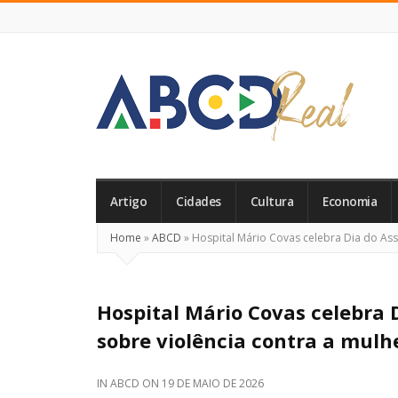
ABCD
Real
Artigo
Cidades
Cultura
Economia
Home
»
ABCD
»
Hospital Mário Covas celebra Dia do Assi
Hospital Mário Covas celebra 
sobre violência contra a mulh
IN
ABCD
ON
19 DE MAIO DE 2026