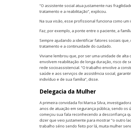
“O assistente social atua justamente nas fragilida
tratamento e a reabilitação”, explicou.
Na sua visão, esse profissional funciona como um in
Faz, por exemplo, a ponte entre o paciente, a famíli
Sempre ajudando a identificar fatores sociais que
tratamento e a continuidade do cuidado.
Viviane lembrou que, por ser uma unidade de alta
envolvem reabilitação de longa duração, risco de 
rede socioassistencial. “O trabalho envolve a cons
saúde e aos serviços de assistência social, garan
indivíduo e de sua família”, disse.
D
elegacia da Mulher
A primeira convidada foi Marisa Silva, investigad
anos de atuação em segurança pública, sendo os ú
começou sua fala reconhecendo a desconfiança que 
dizer que veio justamente para mostrar “o outro la
trabalho sério sendo feito por lá, muita mulher sen