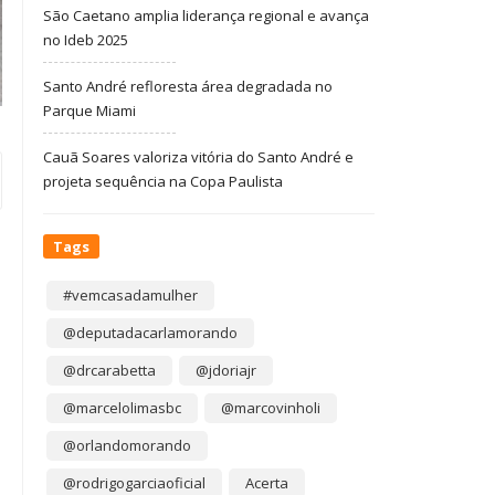
São Caetano amplia liderança regional e avança
no Ideb 2025
Santo André refloresta área degradada no
Parque Miami
Cauã Soares valoriza vitória do Santo André e
projeta sequência na Copa Paulista
Tags
#vemcasadamulher
@deputadacarlamorando
@drcarabetta
@jdoriajr
@marcelolimasbc
@marcovinholi
@orlandomorando
@rodrigogarciaoficial
Acerta