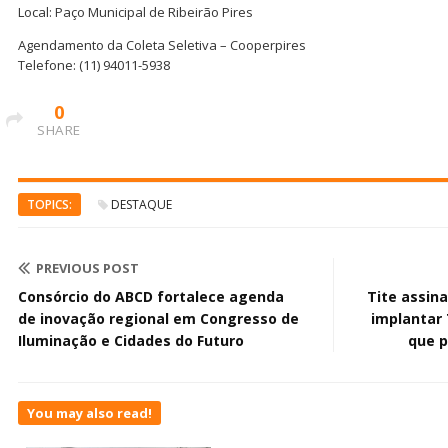
Local: Paço Municipal de Ribeirão Pires
Agendamento da Coleta Seletiva – Cooperpires
Telefone: (11) 94011-5938
0
SHARE
TOPICS:
DESTAQUE
PREVIOUS POST
Consórcio do ABCD fortalece agenda
Tite assin
de inovação regional em Congresso de
implantar 
Iluminação e Cidades do Futuro
que p
You may also read!