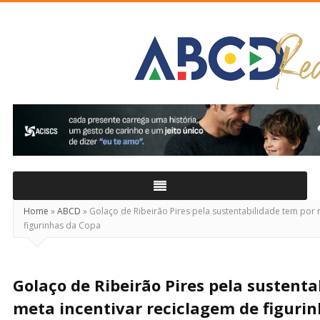
ABCD
Real
Home
»
ABCD
»
Golaço de Ribeirão Pires pela sustentabilidade tem por 
figurinhas da Copa
Golaço de Ribeirão Pires pela sustenta
meta incentivar reciclagem de figuri