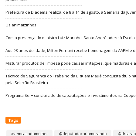
Prefeitura de Diadema realiza, de 8 a 14 de agosto, a Semana da Juve
Os animaizinhos
Com a presença do ministro Luiz Marinho, Santo André adere à Escola
Aos 98 anos de idade, Milton Ferriani recebe homenagem da AAPM e dá 
Misturar produtos de limpeza pode causar irritações, queimaduras e at
Técnico de Segurança do Trabalho da BRK em Mauá conquista título m
pela Seleção Brasileira
Programa Ser+ conclui ciclo de capacitações e investimentos na Coope
Tags
#vemcasadamulher
@deputadacarlamorando
@drcarab