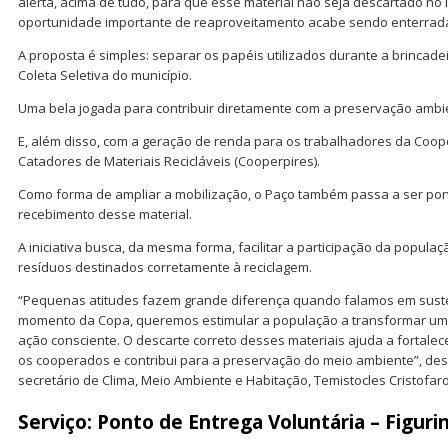
alerta, acima de tudo, para que esse material não seja descartado no l
oportunidade importante de reaproveitamento acabe sendo enterrada
A proposta é simples: separar os papéis utilizados durante a brincade
Coleta Seletiva do município.
Uma bela jogada para contribuir diretamente com a preservação ambie
E, além disso, com a geração de renda para os trabalhadores da Coop
Catadores de Materiais Recicláveis (Cooperpires).
Como forma de ampliar a mobilização, o Paço também passa a ser pon
recebimento desse material.
A iniciativa busca, da mesma forma, facilitar a participação da popula
resíduos destinados corretamente à reciclagem.
“Pequenas atitudes fazem grande diferença quando falamos em suste
momento da Copa, queremos estimular a população a transformar um 
ação consciente. O descarte correto desses materiais ajuda a fortalec
os cooperados e contribui para a preservação do meio ambiente”, des
secretário de Clima, Meio Ambiente e Habitação, Temistocles Cristofaro
Serviço: Ponto de Entrega Voluntária – Figur