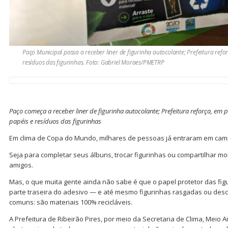
Paço Municipal passa a receber liner de figurinha autocolante; Prefeitura refo
resíduos das figurinhas. Foto: Gabriel Moraes/PMETRP
Paço começa a receber liner de figurinha autocolante; Prefeitura reforça, em p
papéis e resíduos das figurinhas
Em clima de Copa do Mundo, milhares de pessoas já entraram em cam
Seja para completar seus álbuns, trocar figurinhas ou compartilhar m
amigos.
Mas, o que muita gente ainda não sabe é que o papel protetor das figu
parte traseira do adesivo — e até mesmo figurinhas rasgadas ou des
comuns: são materiais 100% recicláveis.
A Prefeitura de Ribeirão Pires, por meio da Secretaria de Clima, Meio 