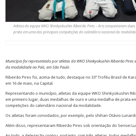
Atletas da equipe WKO Shinkyokushin Ribeirão Pires – Aris conquistaram du
prata em uma das principais competições do calendário nacional da modalid
Município foi representado por atletas da WKO Shinkyokushin Ribeirão Pire
da modalidade no País, em São Paulo
Ribeirão Pires foi, acima de tudo, destaque no 33º Troféu Brasil de Kara
em 16 de maio, na Capital.
Representando o município, atletas da equipe WKO Shinkyokushin Ribe
em primeiro lugar, duas medalhas de ouro e uma medalha de prata em
competições do calendário nacional da modalidade.
Os atletas foram convidados, por exemplo, pelo shihan Otávio Lunardi
Além disso, representaram Ribeirão Pires sob orientação do Sensei Luiz
Ao todo, a delegação contou, portanto, com três atletas, todos medalhi