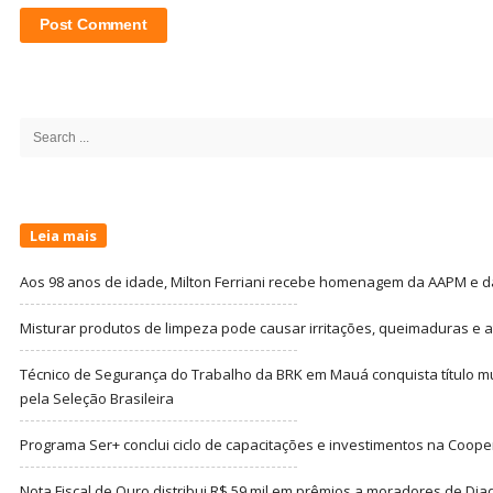
Site
Sidebar
Search
for:
Leia mais
Aos 98 anos de idade, Milton Ferriani recebe homenagem da AAPM e dá 
Misturar produtos de limpeza pode causar irritações, queimaduras e at
Técnico de Segurança do Trabalho da BRK em Mauá conquista título m
pela Seleção Brasileira
Programa Ser+ conclui ciclo de capacitações e investimentos na Coope
Nota Fiscal de Ouro distribui R$ 59 mil em prêmios a moradores de Di