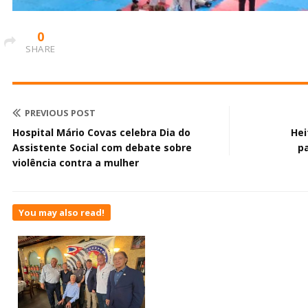
0
SHARE
PREVIOUS POST
Hospital Mário Covas celebra Dia do
Hei
Assistente Social com debate sobre
p
violência contra a mulher
You may also read!