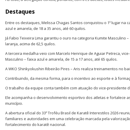
Destaques
Entre os destaques, Melissa Chagas Santos conquistou o 1º lugar na c
azul e amarela, de 18 a 35 anos, até 60 quilos.
Já Fabio Teixeira Lima garantiu o ouro na categoria Kumite Masculino –
laranja, acima de 62,5 quilos.
A terceira medalha veio com Marcelo Henrique de Aguiar Petreca, vic
Masculino – faixa azul e amarela, de 15 a 17 anos, até 65 quilos.
A WKO Shinkyokushin Ribeirão Pires – Aris realiza treinamentos no bai
Contribuindo, da mesma forma, para o incentivo ao esporte e à formaç
O trabalho da equipe conta também com atuação do vice-presidente da
Ele acompanha o desenvolvimento esportivo dos atletas e fortalece 
município.
A abertura oficial do 33º Troféu Brasil de Karatê Interestilos 2026 reuniu 
familiares e autoridades em uma celebração marcada pela valorização
fortalecimento do karatê nacional.