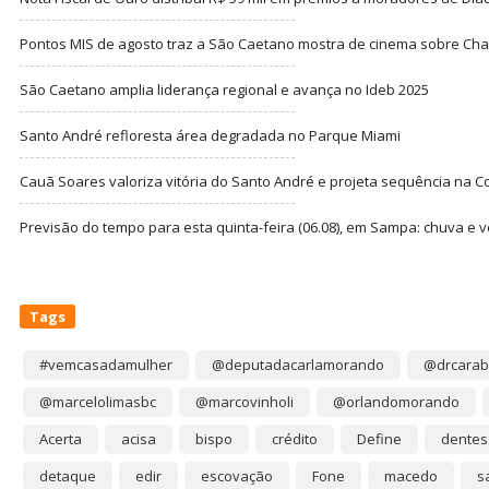
Pontos MIS de agosto traz a São Caetano mostra de cinema sobre Cha
São Caetano amplia liderança regional e avança no Ideb 2025
Santo André refloresta área degradada no Parque Miami
Cauã Soares valoriza vitória do Santo André e projeta sequência na C
Previsão do tempo para esta quinta-feira (06.08), em Sampa: chuva e 
Tags
#vemcasadamulher
@deputadacarlamorando
@drcarab
@marcelolimasbc
@marcovinholi
@orlandomorando
Acerta
acisa
bispo
crédito
Define
dentes
detaque
edir
escovação
Fone
macedo
s