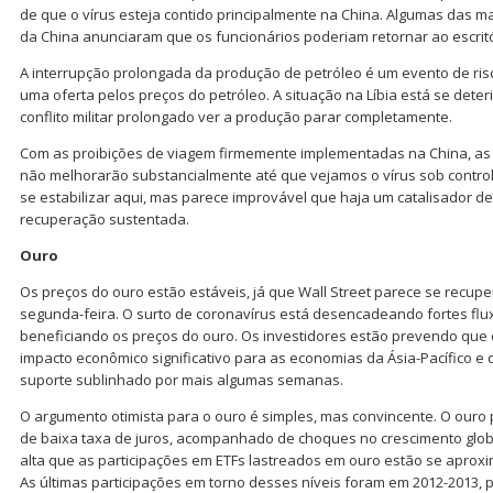
de que o vírus esteja contido principalmente na China. Algumas das 
da China anunciaram que os funcionários poderiam retornar ao escritó
A interrupção prolongada da produção de petróleo é um evento de ri
uma oferta pelos preços do petróleo. A situação na Líbia está se det
conflito militar prolongado ver a produção parar completamente.
Com as proibições de viagem firmemente implementadas na China, a
não melhorarão substancialmente até que vejamos o vírus sob contro
se estabilizar aqui, mas parece improvável que haja um catalisador de
recuperação sustentada.
Ouro
Os preços do ouro estão estáveis, já que Wall Street parece se recupe
segunda-feira. O surto de coronavírus está desencadeando fortes fl
beneficiando os preços do ouro. Os investidores estão prevendo que 
impacto econômico significativo para as economias da Ásia-Pacífico e
suporte sublinhado por mais algumas semanas.
O argumento otimista para o ouro é simples, mas convincente. O our
de baixa taxa de juros, acompanhado de choques no crescimento glob
alta que as participações em ETFs lastreados em ouro estão se aproxi
As últimas participações em torno desses níveis foram em 2012-2013