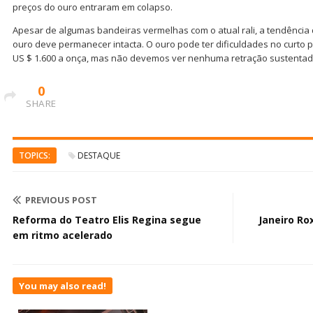
preços do ouro entraram em colapso.
Apesar de algumas bandeiras vermelhas com o atual rali, a tendência 
ouro deve permanecer intacta. O ouro pode ter dificuldades no curto p
US $ 1.600 a onça, mas não devemos ver nenhuma retração sustentad
0
SHARE
TOPICS:
DESTAQUE
PREVIOUS POST
Reforma do Teatro Elis Regina segue
Janeiro Ro
em ritmo acelerado
You may also read!