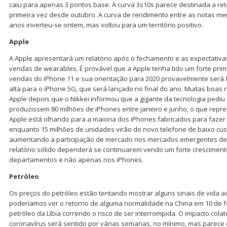
caiu para apenas 3 pontos base. A curva 3s10s parece destinada a retor
primeira vez desde outubro. A curva de rendimento entre as notas me
anos inverteu-se ontem, mas voltou para um território positivo.
Apple
A Apple apresentará um relatório após o fechamento e as expectativas
vendas de wearables. É provável que a Apple tenha tido um forte prim
vendas do iPhone 11 e sua orientação para 2020 provavelmente será 
alta para o iPhone 5G, que será lançado no final do ano. Muitas boas n
Apple depois que o Nikkei informou que a gigante da tecnologia pedi
produzissem 80 milhões de iPhones entre janeiro e junho, o que repre
Apple está olhando para a maioria dos iPhones fabricados para fazer 
enquanto 15 milhões de unidades virão do novo telefone de baixo cus
aumentando a participação de mercado nos mercados emergentes de 
relatório sólido dependerá se continuarem vendo um forte cresciment
departamentos e não apenas nos iPhones.
Petróleo
Os preços do petróleo estão tentando mostrar alguns sinais de vida a
poderíamos ver o retorno de alguma normalidade na China em 10 de f
petróleo da Líbia correndo o risco de ser interrompida. O impacto col
coronavírus será sentido por várias semanas, no mínimo, mas parece