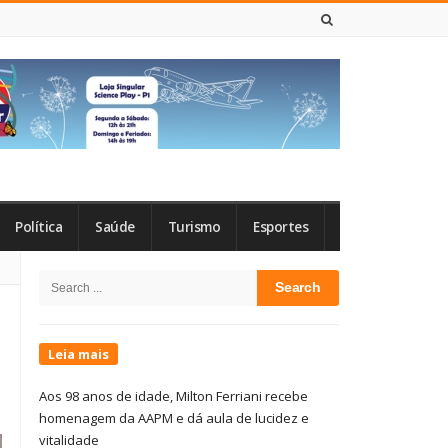
7 DE AGOSTO DE 2026
Política
Saúde
Turismo
Esportes
Site
Search
Sidebar
for:
Leia mais
Aos 98 anos de idade, Milton Ferriani recebe
homenagem da AAPM e dá aula de lucidez e
vitalidade