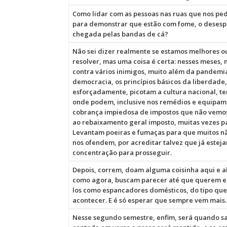
Como lidar com as pessoas nas ruas que nos pe
para demonstrar que estão com fome, o desespe
chegada pelas bandas de cá?
Não sei dizer realmente se estamos melhores ou
resolver, mas uma coisa é certa: nesses meses,
contra vários inimigos, muito além da pandemia,
democracia, os princípios básicos da liberdade,
esforçadamente, picotam a cultura nacional, t
onde podem, inclusive nos remédios e equipame
cobrança impiedosa de impostos que não vemos
ao rebaixamento geral imposto, muitas vezes p
Levantam poeiras e fumaças para que muitos nã
nos ofendem, por acreditar talvez que já estej
concentração para prosseguir.
Depois, correm, doam alguma coisinha aqui e a
como agora, buscam parecer até que querem en
los como espancadores domésticos, do tipo que 
acontecer. E é só esperar que sempre vem mais.
Nesse segundo semestre, enfim, será quando s