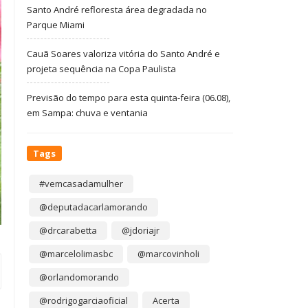
Santo André refloresta área degradada no
Parque Miami
Cauã Soares valoriza vitória do Santo André e
projeta sequência na Copa Paulista
Previsão do tempo para esta quinta-feira (06.08),
em Sampa: chuva e ventania
Tags
#vemcasadamulher
@deputadacarlamorando
@drcarabetta
@jdoriajr
@marcelolimasbc
@marcovinholi
@orlandomorando
@rodrigogarciaoficial
Acerta