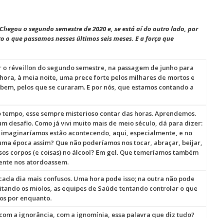
Chegou o segundo semestre de 2020 e, se está aí do outro lado, por
isto o que passamos nesses últimos seis meses. E a força que
r o réveillon do segundo semestre, na passagem de junho para
 hora, à meia noite, uma prece forte pelos milhares de mortos e
em, pelos que se curaram. E por nós, que estamos contando a
 tempo, esse sempre misterioso contar das horas. Aprendemos.
um desafio. Como já vivi muito mais de meio século, dá para dizer:
 imaginaríamos estão acontecendo, aqui, especialmente, e no
ma época assim? Que não poderíamos nos tocar, abraçar, beijar,
s corpos (e coisas) no álcool? Em gel. Que temeríamos também
mente nos atordoassem.
 cada dia mais confusos. Uma hora pode isso; na outra não pode
ritando os miolos, as equipes de Saúde tentando controlar o que
nos por enquanto.
com a ignorância, com a ignomínia, essa palavra que diz tudo?