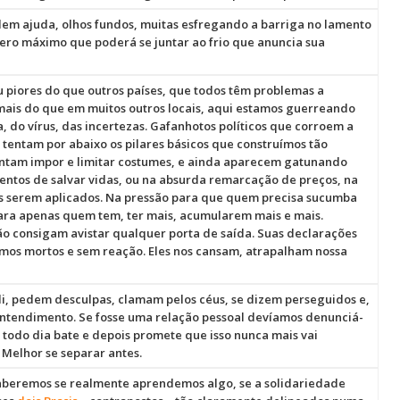
dem ajuda, olhos fundos, muitas esfregando a barriga no lamento
ro máximo que poderá se juntar ao frio que anuncia sua
 piores do que outros países, que todos têm problemas a
 mais do que em muitos outros locais, aqui estamos guerreando
 do vírus, das incertezas. Gafanhotos políticos que corroem a
 tentam por abaixo os pilares básicos que construímos tão
entam impor e limitar costumes, e ainda aparecem gatunando
ntos de salvar vidas, ou na absurda remarcação de preços, na
 serem aplicados. Na pressão para que quem precisa sucumba
ara apenas quem tem, ter mais, acumularem mais e mais.
o consigam avistar qualquer porta de saída. Suas declarações
amos mortos e sem reação. Eles nos cansam, atrapalham nossa
li, pedem desculpas, clamam pelos céus, se dizem perseguidos e,
tendimento. Se fosse uma relação pessoal devíamos denunciá-
todo dia bate e depois promete que isso nunca mais vai
 Melhor se separar antes.
aberemos se realmente aprendemos algo, se a solidariedade