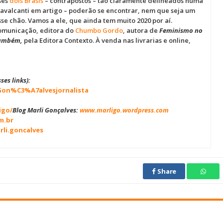
ses
dois Brasis
– contrapostos – tão claramente delineados numa
o Cavalcanti em artigo – poderão se encontrar, nem que seja um
se chão. Vamos a ele, que ainda tem muito 2020 por aí.
comunicação, editora do
Chumbo Gordo
, autora de
Feminismo no
também,
pela Editora Contexto. À venda nas livrarias e online,
ses links):
Gon%C3%A7alvesjornalista
igo/
Blog Marli Gonçalves:
www.marligo.wordpress.com
m.br
li.goncalves
Share