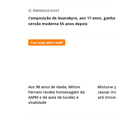
PREVIOUS POST
Composição de Guarabyra, aos 17 anos, ganha
versão moderna 55 anos depois
You may also read!
Aos 98 anos de idade, Milton
Misturar 
Ferriani recebe homenagem da
causar ir
AAPM e dá aula de lucidez e
até intox
vitalidade