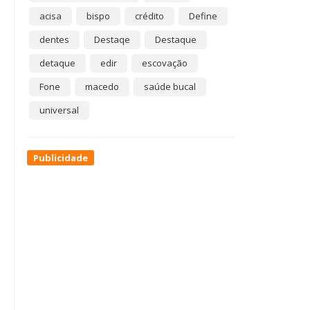
acisa
bispo
crédito
Define
dentes
Destaqe
Destaque
detaque
edir
escovação
Fone
macedo
saúde bucal
universal
Publicidade