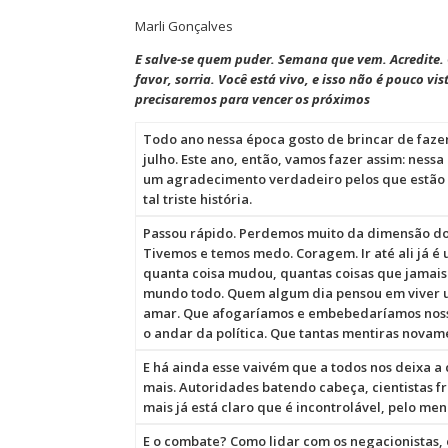
Marli Gonçalves
E salve-se quem puder. Semana que vem. Acredite. 
favor, sorria. Você está vivo, e isso não é pouco v
precisaremos para vencer os próximos
Todo ano nessa época gosto de brincar de faze
julho. Este ano, então, vamos fazer assim: nessa
um agradecimento verdadeiro pelos que estão b
tal triste história.
Passou rápido. Perdemos muito da dimensão do
Tivemos e temos medo. Coragem. Ir até ali já é 
quanta coisa mudou, quantas coisas que jamais
mundo todo. Quem algum dia pensou em viver u
amar. Que afogaríamos e embebedaríamos nosso
o andar da política. Que tantas mentiras nova
E há ainda esse vaivém que a todos nos deixa a
mais. Autoridades batendo cabeça, cientistas f
mais já está claro que é incontrolável, pelo me
E o combate? Como lidar com os negacionistas, 