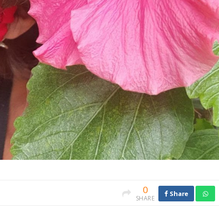
0
Share
SHARE