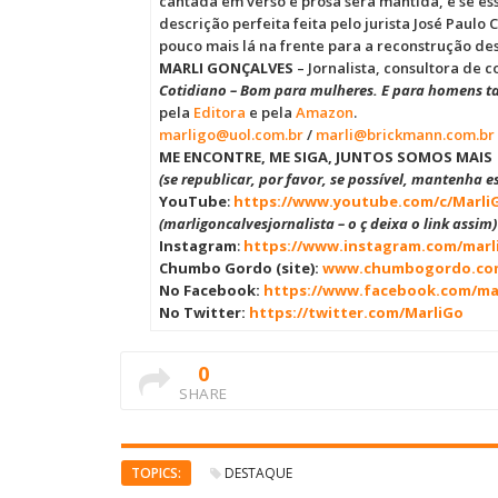
cantada em verso e prosa será mantida, e se es
descrição perfeita feita pelo jurista José Paul
pouco mais lá na frente para a reconstrução des
MARLI GONÇALVES
– Jornalista, consultora de 
Cotidiano – Bom para mulheres. E para homens 
pela
Editora
e pela
Amazon
.
marligo@uol.com.br
/
marli@brickmann.com.br
ME ENCONTRE, ME SIGA, JUNTOS SOMOS MAIS
(se republicar, por favor, se possível, mantenha es
YouTube
:
https://www.youtube.com/c/Marli
(marligoncalvesjornalista – o ç deixa o link assim)
Instagram
:
https://www.instagram.com/marl
Chumbo Gordo (site):
www.chumbogordo.co
No Facebook:
https://www.facebook.com/mar
No Twitter:
https://twitter.com/MarliGo
0
SHARE
TOPICS:
DESTAQUE