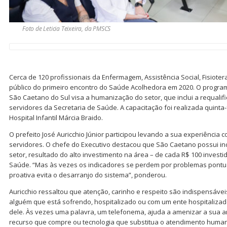
Foto de Leticia Teixeira, da PMSCS
Cerca de 120 profissionais da Enfermagem, Assistência Social, Fisiote
público do primeiro encontro do Saúde Acolhedora em 2020. O progra
São Caetano do Sul visa a humanização do setor, que inclui a requalif
servidores da Secretaria de Saúde. A capacitação foi realizada quinta-f
Hospital Infantil Márcia Braido.
O prefeito José Auricchio Júnior participou levando a sua experiência
servidores. O chefe do Executivo destacou que São Caetano possui in
setor, resultado do alto investimento na área – de cada R$ 100 investi
Saúde. “Mas às vezes os indicadores se perdem por problemas pontuai
proativa evita o desarranjo do sistema”, ponderou.
Auricchio ressaltou que atenção, carinho e respeito são indispensávei
alguém que está sofrendo, hospitalizado ou com um ente hospitaliza
dele. Às vezes uma palavra, um telefonema, ajuda a amenizar a sua an
recurso que compre ou tecnologia que substitua o atendimento human