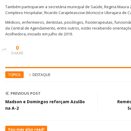
Também participaram a secretária municipal de Saúde, Regina Maura Z
Complexo Hospitalar, Ricardo Carajeleascow (técnico) e Ubirajara de Ca
Médicos, enfermeiros, dentistas, psicólogos, fisioterapeutas, funcioná
da Central de Agendamento, entre outros, estão recebendo orientaç
Acolhedora, iniciado em julho de 2019.
0
SHARE
TOPICS:
DESTAQUE
PREVIOUS POST
Madson e Domingos reforçam Azulão
Reméd
na A-2
S
You may also read!