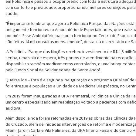
em Policlínica e passou a ocupar prédio com toda a estrutura adequad
com conforto e privacidade, proporcionando melhores condições para 
saúde.
“É importante lembrar que agora a Policlínica Parque das Nações está
antigamente funcionava o Ambulatório de Especialidades, que realiza
por mês. Esse Ambulatório passou a funcionar no Centro de Especiali
são feitas 14 mil consultas mensalmente”, destacou o secretário de S
A Políclinica Parque das Nações recebeu investimento de R$ 1,5 milhã
senha, uma sala de espera, três pontos de atendimento na recepção, c
disponibiliza também medicamentos controlados, e uma brinquedoteca
pelo Fundo Social de Solidariedade de Santo André.
Qualisaúde – Esta é a segunda inauguração do programa Qualisaúde r
foi entregue à população a Unidade de Medicina Diagnóstica, no Centr
Em 2019 foram inauguradas a UPA Perimetral, Policlínica e Clínica da Fa
um centro especializado em reabilitação voltado a pacientes com deficiên
auditiva.
Além disso, ainda foram retomadas em 2019 as obras das Clínicas da Fa
do Cruzado, além de iniciadas intervenções de reforma e modernizaçã
Miami, Jardim Carla e Vila Palmares, da UPA Infantil Faisa e do Centro 