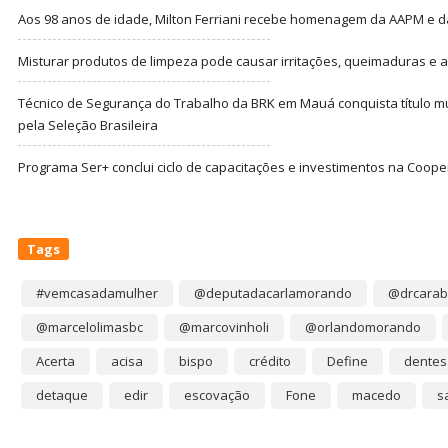
Aos 98 anos de idade, Milton Ferriani recebe homenagem da AAPM e dá 
Misturar produtos de limpeza pode causar irritações, queimaduras e at
Técnico de Segurança do Trabalho da BRK em Mauá conquista título m
pela Seleção Brasileira
Programa Ser+ conclui ciclo de capacitações e investimentos na Coope
Tags
#vemcasadamulher
@deputadacarlamorando
@drcarab
@marcelolimasbc
@marcovinholi
@orlandomorando
Acerta
acisa
bispo
crédito
Define
dentes
detaque
edir
escovação
Fone
macedo
s