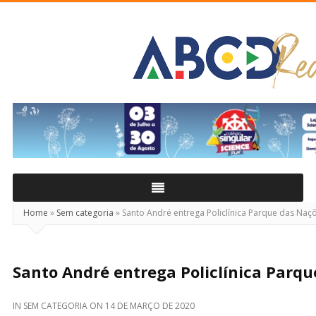
ABCD
Real
Home
»
Sem categoria
»
Santo André entrega Policlínica Parque das Naç
Santo André entrega Policlínica Parq
IN
SEM CATEGORIA
ON
14 DE MARÇO DE 2020