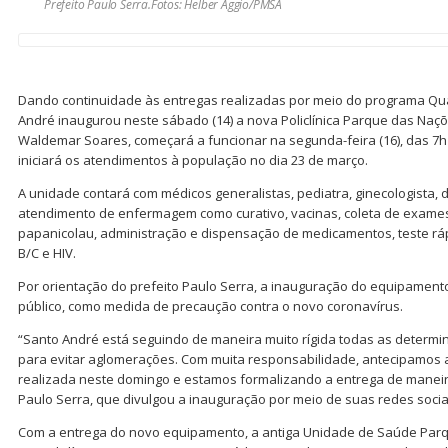
Prefeito Paulo Serra.Fotos: Helber Aggio/PMSA
Dando continuidade às entregas realizadas por meio do programa Qua
André inaugurou neste sábado (14) a nova Policlínica Parque das Naç
Waldemar Soares, começará a funcionar na segunda-feira (16), das 7
iniciará os atendimentos à população no dia 23 de março.
A unidade contará com médicos generalistas, pediatra, ginecologista, 
atendimento de enfermagem como curativo, vacinas, coleta de exames 
papanicolau, administração e dispensação de medicamentos, teste rápid
B/C e HIV.
Por orientação do prefeito Paulo Serra, a inauguração do equipamen
público, como medida de precaução contra o novo coronavírus.
“Santo André está seguindo de maneira muito rígida todas as determi
para evitar aglomerações. Com muita responsabilidade, antecipamos 
realizada neste domingo e estamos formalizando a entrega de maneira 
Paulo Serra, que divulgou a inauguração por meio de suas redes socia
Com a entrega do novo equipamento, a antiga Unidade de Saúde Par