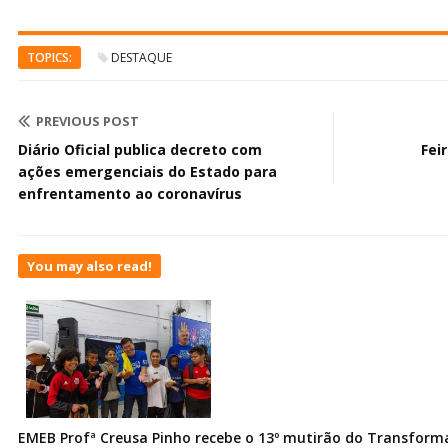
TOPICS:
DESTAQUE
PREVIOUS POST
Diário Oficial publica decreto com
Fei
ações emergenciais do Estado para
enfrentamento ao coronavírus
You may also read!
EMEB Profª Creusa Pinho recebe o 13º mutirão do Transfor