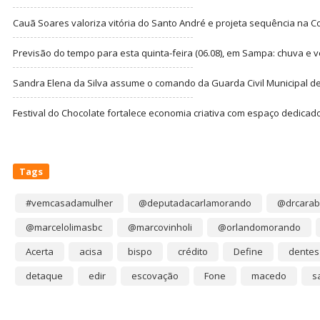
Cauã Soares valoriza vitória do Santo André e projeta sequência na C
Previsão do tempo para esta quinta-feira (06.08), em Sampa: chuva e 
Sandra Elena da Silva assume o comando da Guarda Civil Municipal de
Festival do Chocolate fortalece economia criativa com espaço dedicad
Tags
#vemcasadamulher
@deputadacarlamorando
@drcarab
@marcelolimasbc
@marcovinholi
@orlandomorando
Acerta
acisa
bispo
crédito
Define
dentes
detaque
edir
escovação
Fone
macedo
s