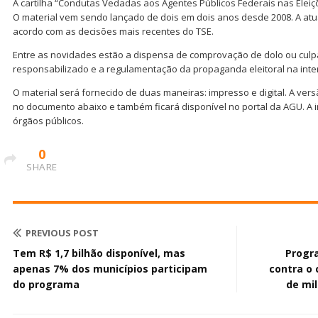
A cartilha “Condutas Vedadas aos Agentes Públicos Federais nas Eleiç
O material vem sendo lançado de dois em dois anos desde 2008. A atua
acordo com as decisões mais recentes do TSE.
Entre as novidades estão a dispensa de comprovação de dolo ou culpa
responsabilizado e a regulamentação da propaganda eleitoral na inte
O material será fornecido de duas maneiras: impresso e digital. A ver
no documento abaixo e também ficará disponível no portal da AGU. A i
órgãos públicos.
0
SHARE
PREVIOUS POST
Tem R$ 1,7 bilhão disponível, mas
Progr
apenas 7% dos municípios participam
contra o 
do programa
de mi