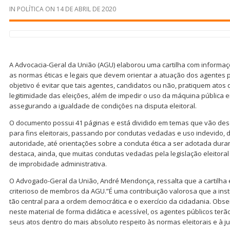
IN
POLÍTICA
ON
14 DE ABRIL DE 2020
A Advocacia-Geral da União (AGU) elaborou uma cartilha com informaçõ
as normas éticas e legais que devem orientar a atuação dos agentes p
objetivo é evitar que tais agentes, candidatos ou não, pratiquem atos
legitimidade das eleições, além de impedir o uso da máquina pública 
assegurando a igualdade de condições na disputa eleitoral.
O documento possui 41 páginas e está dividido em temas que vão desd
para fins eleitorais, passando por condutas vedadas e uso indevido,
autoridade, até orientações sobre a conduta ética a ser adotada durante
destaca, ainda, que muitas condutas vedadas pela legislação eleitora
de improbidade administrativa.
O Advogado-Geral da União, André Mendonça, ressalta que a cartilha 
criterioso de membros da AGU.”É uma contribuição valorosa que a ins
tão central para a ordem democrática e o exercício da cidadania. Obs
neste material de forma didática e acessível, os agentes públicos terã
seus atos dentro do mais absoluto respeito às normas eleitorais e à ju