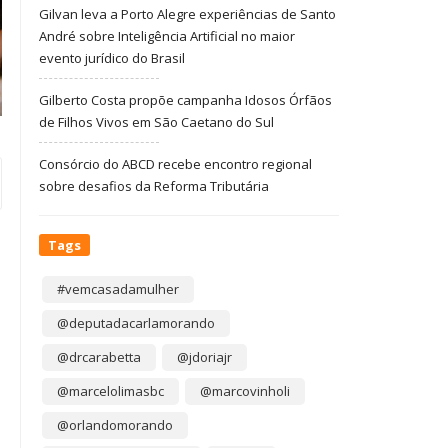
Gilvan leva a Porto Alegre experiências de Santo
André sobre Inteligência Artificial no maior
evento jurídico do Brasil
Gilberto Costa propõe campanha Idosos Órfãos
de Filhos Vivos em São Caetano do Sul
Consórcio do ABCD recebe encontro regional
sobre desafios da Reforma Tributária
Tags
#vemcasadamulher
@deputadacarlamorando
@drcarabetta
@jdoriajr
@marcelolimasbc
@marcovinholi
@orlandomorando