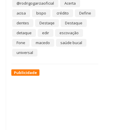
@rodrigogarciaoficial
Acerta
acisa
bispo
crédito
Define
dentes
Destaqe
Destaque
detaque
edir
escovação
Fone
macedo
saúde bucal
universal
Publicidade