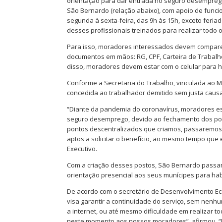
orientação para dar entrada no seguro desemprego 
São Bernardo (relação abaixo), com apoio de funci
segunda à sexta-feira, das 9h às 15h, exceto feri
desses profissionais treinados para realizar todo o
Para isso, moradores interessados devem compare
documentos em mãos: RG, CPF, Carteira de Trabal
disso, moradores devem estar com o celular para hab
Conforme a Secretaria do Trabalho, vinculada ao M
concedida ao trabalhador demitido sem justa causa.
“Diante da pandemia do coronavírus, moradores e
seguro desemprego, devido ao fechamento dos pos
pontos descentralizados que criamos, passaremos 
aptos a solicitar o benefício, ao mesmo tempo que
Executivo.
Com a criação desses postos, São Bernardo passar
orientação presencial aos seus munícipes para ha
De acordo com o secretário de Desenvolvimento Eco
visa garantir a continuidade do serviço, sem nen
a internet, ou até mesmo dificuldade em realizar tod
neste momento aos nossos moradores”, afirmou. “P