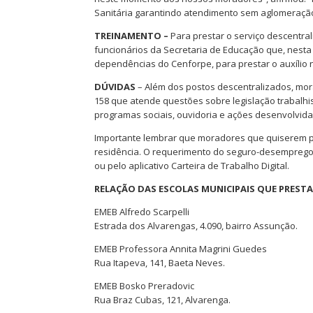
Sanitária garantindo atendimento sem aglomeração,
TREINAMENTO –
Para prestar o serviço descentral
funcionários da Secretaria de Educação que, nesta 
dependências do Cenforpe, para prestar o auxílio n
DÚVIDAS
– Além dos postos descentralizados, mor
158 que atende questões sobre legislação trabalhi
programas sociais, ouvidoria e ações desenvolvida
Importante lembrar que moradores que quiserem p
residência. O requerimento do seguro-desemprego 
ou pelo aplicativo Carteira de Trabalho Digital.
RELAÇÃO DAS ESCOLAS MUNICIPAIS QUE PRESTA
EMEB Alfredo Scarpelli
Estrada dos Alvarengas, 4.090, bairro Assunção.
EMEB Professora Annita Magrini Guedes
Rua Itapeva, 141, Baeta Neves.
EMEB Bosko Preradovic
Rua Braz Cubas, 121, Alvarenga.