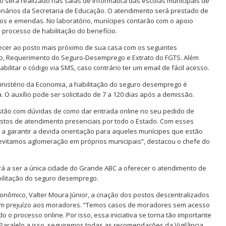
será realizado nas salas de informática das escolas municipais de
onários da Secretaria de Educação. O atendimento será prestado de
ados e emendas. No laboratório, munícipes contarão com o apoio
 processo de habilitação do benefício.
cer ao posto mais próximo de sua casa com os seguintes
ho, Requerimento do Seguro-Desemprego e Extrato do FGTS. Além
ilitar o código via SMS, caso contrário ter um email de fácil acesso.
inistério da Economia, a habilitação do seguro desemprego é
 O auxílio pode ser solicitado de 7 a 120 dias após a demissão.
stão com dúvidas de como dar entrada online no seu pedido de
tos de atendimento presenciais por todo o Estado. Com esses
a garantir a devida orientação para aqueles munícipes que estão
 evitamos aglomeração em próprios municipais”, destacou o chefe do
á a ser a única cidade do Grande ABC a oferecer o atendimento de
bilitação do seguro desemprego.
nômico, Valter Moura Júnior, a criação dos postos descentralizados
hum prejuízo aos moradores. “Temos casos de moradores sem acesso
o o processo online. Por isso, essa iniciativa se torna tão importante
aralelo a isso, seguiremos todas as recomendações da Vigilância