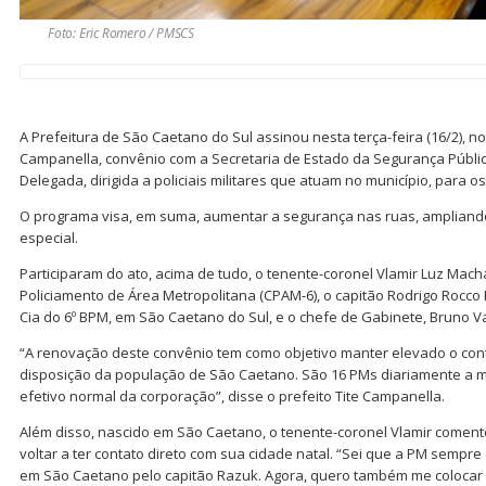
Foto: Eric Romero / PMSCS
A Prefeitura de São Caetano do Sul assinou nesta terça-feira (16/2), no
Campanella, convênio com a Secretaria de Estado da Segurança Públic
Delegada, dirigida a policiais militares que atuam no município, para o
O programa visa, em suma, aumentar a segurança nas ruas, ampliand
especial.
Participaram do ato, acima de tudo, o tenente-coronel Vlamir Luz Ma
Policiamento de Área Metropolitana (CPAM-6), o capitão Rodrigo Rocc
Cia do 6º BPM, em São Caetano do Sul, e o chefe de Gabinete, Bruno Va
“A renovação deste convênio tem como objetivo manter elevado o contin
disposição da população de São Caetano. São 16 PMs diariamente a m
efetivo normal da corporação”, disse o prefeito Tite Campanella.
Além disso, nascido em São Caetano, o tenente-coronel Vlamir comento
voltar a ter contato direto com sua cidade natal. “Sei que a PM semp
em São Caetano pelo capitão Razuk. Agora, quero também me colocar 