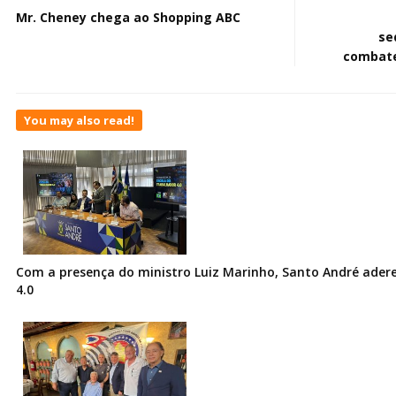
Mr. Cheney chega ao Shopping ABC
se
combate
You may also read!
Com a presença do ministro Luiz Marinho, Santo André ader
4.0