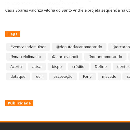
Cauã Soares valoriza vitória do Santo André e projeta sequência na C
Tags
#vemcasadamulher
@deputadacarlamorando
@drcarab
@marcelolimasbc
@marcovinholi
@orlandomorando
Acerta
acisa
bispo
crédito
Define
dentes
detaque
edir
escovação
Fone
macedo
s
Publicidade