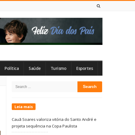
6 DE AGOSTO DE 2026
Política
Saúde
Turismo
Esportes
Site
Search
Sidebar
for:
Leia mais
Cauã Soares valoriza vitória do Santo André e
projeta sequência na Copa Paulista