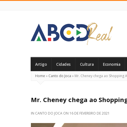
ABCD
Real
Artigo
Cidades
Cultura
Economia
Home
»
Canto do Joca
»
Mr. Cheney chega ao Shopping 
Mr. Cheney chega ao Shoppin
IN
CANTO DO JOCA
ON
16 DE FEVEREIRO DE 2021