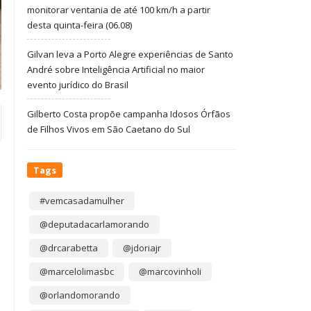
monitorar ventania de até 100 km/h a partir
desta quinta-feira (06.08)
Gilvan leva a Porto Alegre experiências de Santo
André sobre Inteligência Artificial no maior
evento jurídico do Brasil
Gilberto Costa propõe campanha Idosos Órfãos
de Filhos Vivos em São Caetano do Sul
Tags
#vemcasadamulher
@deputadacarlamorando
@drcarabetta
@jdoriajr
@marcelolimasbc
@marcovinholi
@orlandomorando