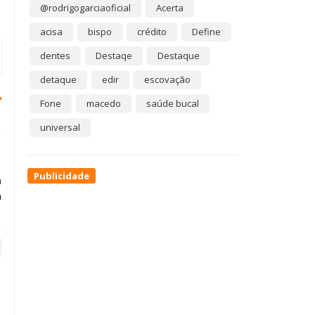
@rodrigogarciaoficial
Acerta
acisa
bispo
crédito
Define
dentes
Destaqe
Destaque
detaque
edir
escovação
Fone
macedo
saúde bucal
universal
Publicidade
m
a