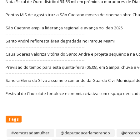
Nota Fiscal de Ouro distribui R$ 59 mil em prêmios a moradores de Di
Pontos MIS de agosto traz a São Caetano mostra de cinema sobre Cha
São Caetano amplia liderança regional e avança no Ideb 2025
Santo André refloresta área degradada no Parque Miami
Cauã Soares valoriza vitória do Santo André e projeta sequência na C
Previsão do tempo para esta quinta-feira (06.08), em Sampa: chuva e 
Sandra Elena da Silva assume o comando da Guarda Civil Municipal de
Festival do Chocolate fortalece economia criativa com espaço dedicad
Tags
#vemcasadamulher
@deputadacarlamorando
@drcarab