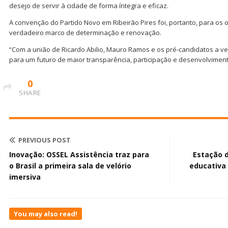
desejo de servir à cidade de forma íntegra e eficaz.
A convenção do Partido Novo em Ribeirão Pires foi, portanto, para os
verdadeiro marco de determinação e renovação.
“Com a união de Ricardo Abilio, Mauro Ramos e os pré-candidatos a ve
para um futuro de maior transparência, participação e desenvolviment
0
SHARE
PREVIOUS POST
Inovação: OSSEL Assistência traz para
Estação 
o Brasil a primeira sala de velório
educativa
imersiva
You may also read!