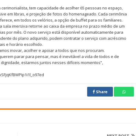
m cerimonialista, tem capacidade de acolher 65 pessoas no espaço,
lusive em libras, e projeção de fotos do homenageado. Cada cerimônia
rece, em todos os velórios, a opção de buffet para os familiares.
 na sala imersiva retorne ao caixa da empresa no prazo médio de um
ias por mês. O novo serviço está disponível automaticamente para
dente do plano adquirido, podem contratar o serviço com acréscimo
is e horário escolhido.
os inovar, acolher e apoiar a todos que nos procuram.
erem parar para pensar, mas é inevitável a vida de todos e de
ignidade, estarmos juntos nesses difíceis momentos”,
8xSFjqKfBWPIp1i1l_o97ed
Share
NEXT POST