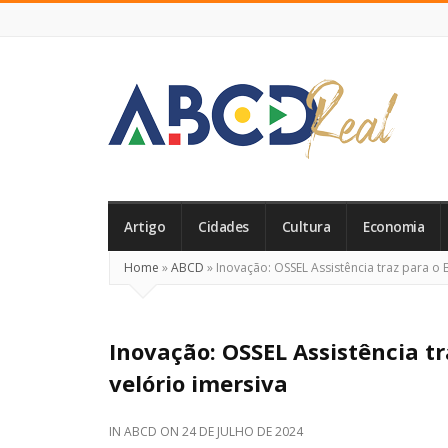
ABCD
Real
Artigo
Cidades
Cultura
Economia
Home
»
ABCD
»
Inovação: OSSEL Assistência traz para o B
Inovação: OSSEL Assistência tr
velório imersiva
IN
ABCD
ON
24 DE JULHO DE 2024