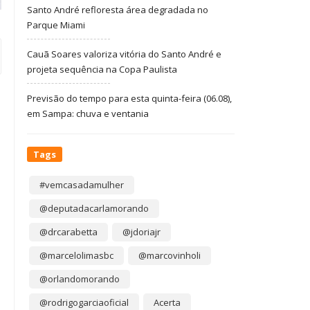
Santo André refloresta área degradada no
Parque Miami
Cauã Soares valoriza vitória do Santo André e
projeta sequência na Copa Paulista
Previsão do tempo para esta quinta-feira (06.08),
em Sampa: chuva e ventania
Tags
#vemcasadamulher
@deputadacarlamorando
@drcarabetta
@jdoriajr
@marcelolimasbc
@marcovinholi
@orlandomorando
@rodrigogarciaoficial
Acerta