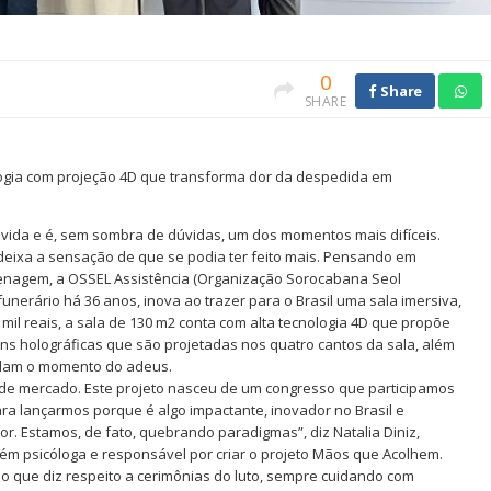
0
Share
SHARE
logia com projeção 4D que transforma dor da despedida em
vida e é, sem sombra de dúvidas, um dos momentos mais difíceis.
deixa a sensação de que se podia ter feito mais. Pensando em
agem, a OSSEL Assistência (Organização Sorocabana Seol
nerário há 36 anos, inova ao trazer para o Brasil uma sala imersiva,
 mil reais, a sala de 130 m2 conta com alta tecnologia 4D que propõe
ns holográficas que são projetadas nos quatro cantos da sala, além
elam o momento do adeus.
 de mercado. Este projeto nasceu de um congresso que participamos
 lançarmos porque é algo impactante, inovador no Brasil e
 Estamos, de fato, quebrando paradigmas”, diz Natalia Diniz,
ém psicóloga e responsável por criar o projeto Mãos que Acolhem.
o que diz respeito a cerimônias do luto, sempre cuidando com