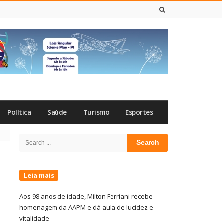
7 DE AGOSTO DE 2026
Política
Saúde
Turismo
Esportes
Site
Search
Sidebar
for:
Leia mais
Aos 98 anos de idade, Milton Ferriani recebe
homenagem da AAPM e dá aula de lucidez e
vitalidade