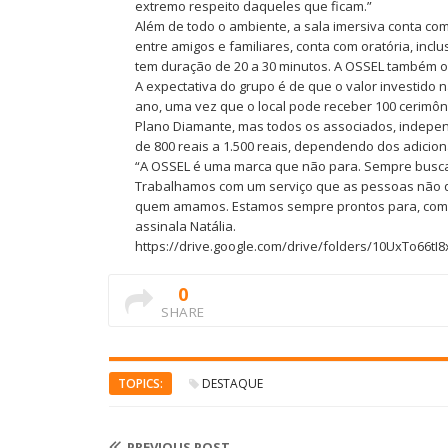
extremo respeito daqueles que ficam.”
Além de todo o ambiente, a sala imersiva conta co
entre amigos e familiares, conta com oratória, inc
tem duração de 20 a 30 minutos. A OSSEL também ofe
A expectativa do grupo é de que o valor investido
ano, uma vez que o local pode receber 100 cerimôn
Plano Diamante, mas todos os associados, indepen
de 800 reais a 1.500 reais, dependendo dos adiciona
“A OSSEL é uma marca que não para. Sempre buscam
Trabalhamos com um serviço que as pessoas não qu
quem amamos. Estamos sempre prontos para, com d
assinala Natália.
https://drive.google.com/drive/folders/10UxTo66tI
0
SHARE
TOPICS:
DESTAQUE
PREVIOUS POST