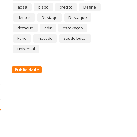
acisa
bispo
crédito
Define
dentes
Destaqe
Destaque
detaque
edir
escovação
Fone
macedo
saúde bucal
universal
Publicidade