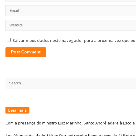
Salvar meus dados neste navegador para a próxima vez que eu
Site
Sidebar
Search
for:
Leia mais
Com a presença do ministro Luiz Marinho, Santo André adere à Escola
Aos 98 anos de idade, Milton Ferriani recebe homenagem da AAPM e dá 