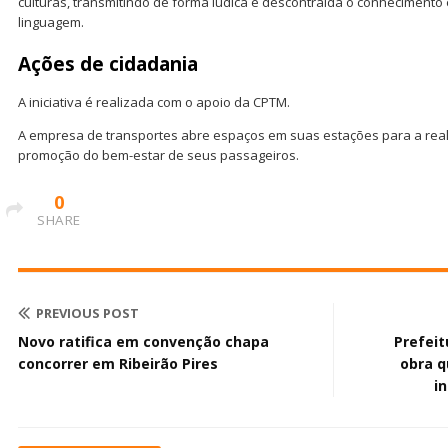
culturas, transmitindo de forma lúdica e descontraída o conhecimento
linguagem.
Ações de cidadania
A iniciativa é realizada com o apoio da CPTM.
A empresa de transportes abre espaços em suas estações para a reali
promoção do bem-estar de seus passageiros.
0
SHARE
PREVIOUS POST
Novo ratifica em convenção chapa
Prefeit
concorrer em Ribeirão Pires
obra q
i