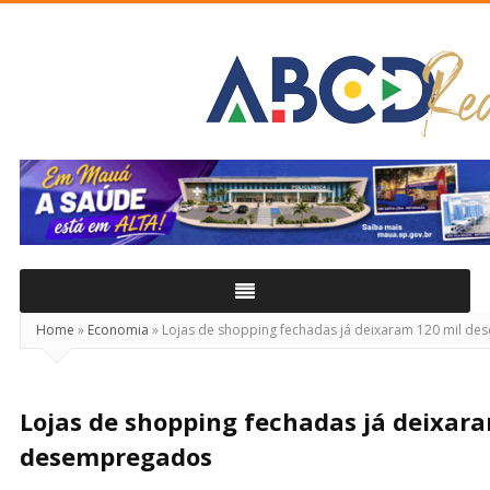
ABCD
Real
Home
»
Economia
»
Lojas de shopping fechadas já deixaram 120 mil d
Lojas de shopping fechadas já deixar
desempregados