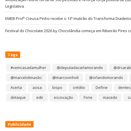
Legislativa
EMEB Profª Creusa Pinho recebe o 13º mutirão do Transforma Diadem
Festival do Chocolate 2026 by Chocolândia começa em Ribeirão Pires c
Tags
#vemcasadamulher
@deputadacarlamorando
@drcarab
@marcelolimasbc
@marcovinholi
@orlandomorando
Acerta
acisa
bispo
crédito
Define
dentes
detaque
edir
escovação
Fone
macedo
s
Publicidade