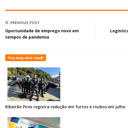
PREVIOUS POST
Oportunidade de emprego novo em
Logístic
tempos de pandemia
You may also read!
Ribeirão Pires registra redução em furtos e roubos em julho