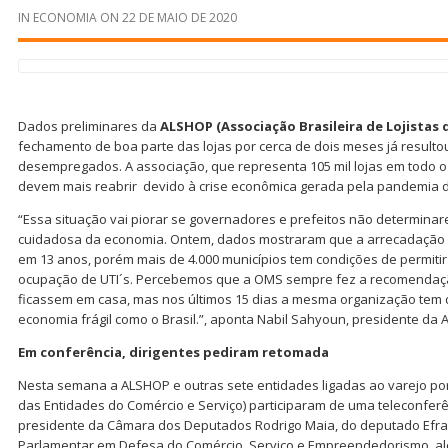
IN
ECONOMIA
ON
22 DE MAIO DE 2020
Dados preliminares da
ALSHOP (Associação Brasileira de Lojistas
fechamento de boa parte das lojas por cerca de dois meses já resulto
desempregados. A associação, que representa 105 mil lojas em todo o p
devem mais reabrir devido à crise econômica gerada pela pandemia d
“Essa situação vai piorar se governadores e prefeitos não determinar
cuidadosa da economia. Ontem, dados mostraram que a arrecadação 
em 13 anos, porém mais de 4.000 municípios tem condições de permitir
ocupação de UTI´s. Percebemos que a OMS sempre fez a recomendaç
ficassem em casa, mas nos últimos 15 dias a mesma organização tem d
economia frágil como o Brasil.”, aponta Nabil Sahyoun, presidente da
Em conferência, dirigentes pediram retomada
Nesta semana a ALSHOP e outras sete entidades ligadas ao varejo po
das Entidades do Comércio e Serviço) participaram de uma teleconferê
presidente da Câmara dos Deputados Rodrigo Maia, do deputado Efrai
Parlamentar em Defesa do Comércio, Serviço e Empreendedorismo, a