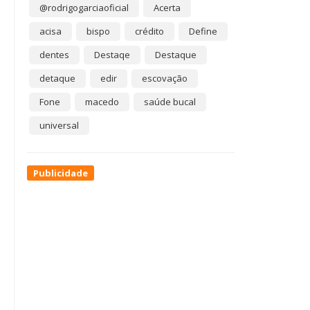
@rodrigogarciaoficial
Acerta
acisa
bispo
crédito
Define
dentes
Destaqe
Destaque
detaque
edir
escovação
Fone
macedo
saúde bucal
universal
Publicidade