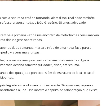
to com a natureza está se tornando, além disso, realidade também
 professora aposentada, e João Gregório, 68 anos, advogado
iparam pela primeira vez de um encontro de motorhomes com uma van
erso das viagens sobre rodas.
 apenas duas semanas, marca o início de uma nova fase para o
impediu viagens mais longas.
ntes, nossas viagens precisam caber em duas semanas. Agora
tar cada destino com tranquilidade”, disse, em resumo.
ntes dos quais João participa. Além da estrutura do local, o casal
icipantes.
é privilegiado e o acolhimento foi excelente. Tivemos um pequeno
contramos ajuda. Isso mostra o espírito de colaboração que existe