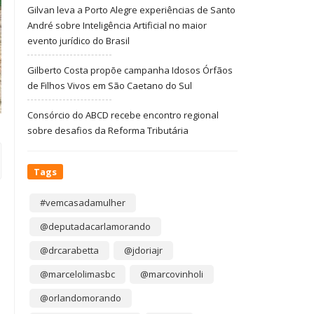
Gilvan leva a Porto Alegre experiências de Santo
André sobre Inteligência Artificial no maior
evento jurídico do Brasil
Gilberto Costa propõe campanha Idosos Órfãos
de Filhos Vivos em São Caetano do Sul
Consórcio do ABCD recebe encontro regional
sobre desafios da Reforma Tributária
Tags
#vemcasadamulher
@deputadacarlamorando
@drcarabetta
@jdoriajr
@marcelolimasbc
@marcovinholi
@orlandomorando