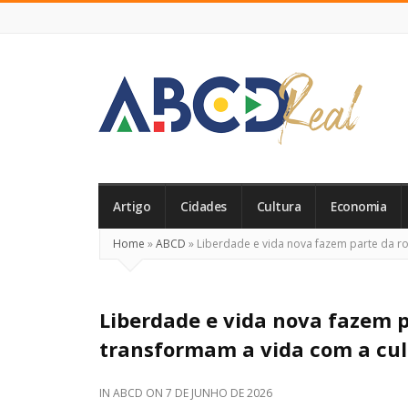
ABCD
Real
Artigo
Cidades
Cultura
Economia
Home
»
ABCD
»
Liberdade e vida nova fazem parte da r
Liberdade e vida nova fazem p
transformam a vida com a cu
IN
ABCD
ON
7 DE JUNHO DE 2026