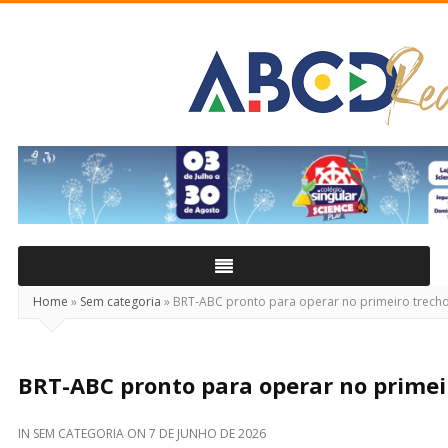
ABCD
Real
Home
»
Sem categoria
»
BRT-ABC pronto para operar no primeiro trech
BRT-ABC pronto para operar no primei
IN
SEM CATEGORIA
ON
7 DE JUNHO DE 2026