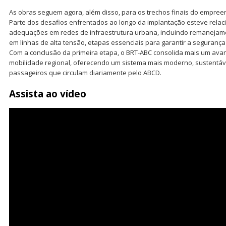
As obras seguem agora, além disso, para os trechos finais do empree
Parte dos desafios enfrentados ao longo da implantação esteve rela
adequações em redes de infraestrutura urbana, incluindo remanejam
em linhas de alta tensão, etapas essenciais para garantir a segurança
Com a conclusão da primeira etapa, o BRT-ABC consolida mais um av
mobilidade regional, oferecendo um sistema mais moderno, sustentáve
passageiros que circulam diariamente pelo ABCD.
Assista ao vídeo