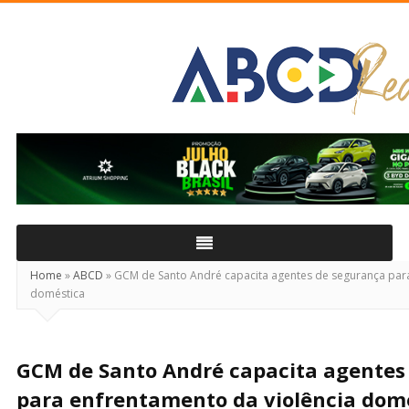
ABCD
Real
Home
»
ABCD
»
GCM de Santo André capacita agentes de segurança para
doméstica
GCM de Santo André capacita agentes
para enfrentamento da violência dom