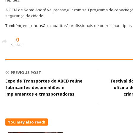
rapidez.
A GCM de Santo André vai prosseguir com seu programa de capacitaçã
segurança da cidade.
Também, em conclusão, capacitará profissionais de outros municípios
0
SHARE
PREVIOUS POST
Expo de Transportes do ABCD reúne
Festival d
fabricantes decaminhões e
oficina 
implementos e transportadoras
cria
You may also read!