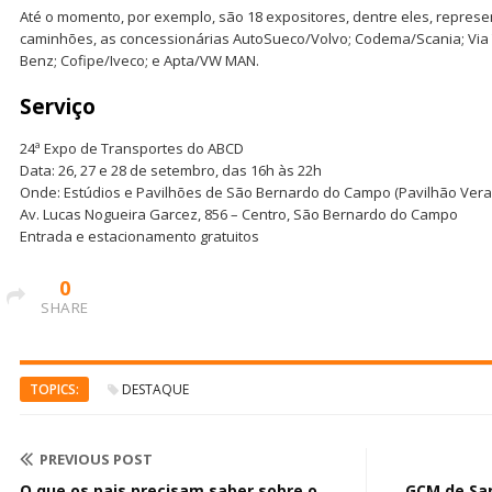
Até o momento, por exemplo, são 18 expositores, dentre eles, repre
caminhões, as concessionárias AutoSueco/Volvo; Codema/Scania; Via 
Benz; Cofipe/Iveco; e Apta/VW MAN.
Serviço
24ª Expo de Transportes do ABCD
Data: 26, 27 e 28 de setembro, das 16h às 22h
Onde: Estúdios e Pavilhões de São Bernardo do Campo (Pavilhão Vera
Av. Lucas Nogueira Garcez, 856 – Centro, São Bernardo do Campo
Entrada e estacionamento gratuitos
0
SHARE
TOPICS:
DESTAQUE
PREVIOUS POST
O que os pais precisam saber sobre o
GCM de Sa