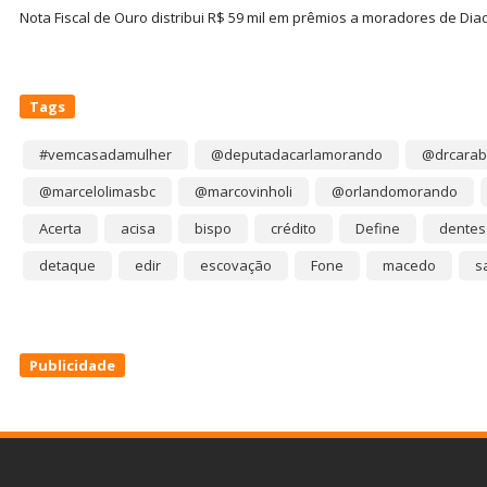
Nota Fiscal de Ouro distribui R$ 59 mil em prêmios a moradores de Di
Tags
#vemcasadamulher
@deputadacarlamorando
@drcarab
@marcelolimasbc
@marcovinholi
@orlandomorando
Acerta
acisa
bispo
crédito
Define
dentes
detaque
edir
escovação
Fone
macedo
s
Publicidade