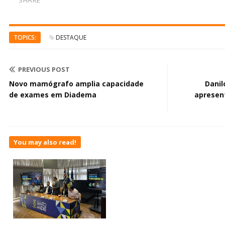
TOPICS:
DESTAQUE
PREVIOUS POST
Novo mamógrafo amplia capacidade
Danil
de exames em Diadema
apresen
You may also read!