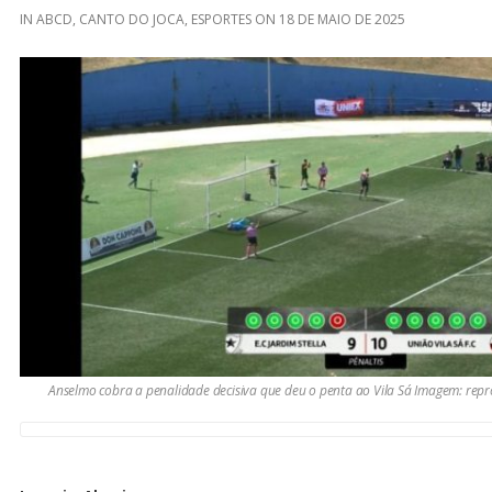
IN
ABCD
,
CANTO DO JOCA
,
ESPORTES
ON
18 DE MAIO DE 2025
Anselmo cobra a penalidade decisiva que deu o penta ao Vila Sá Imagem: rep