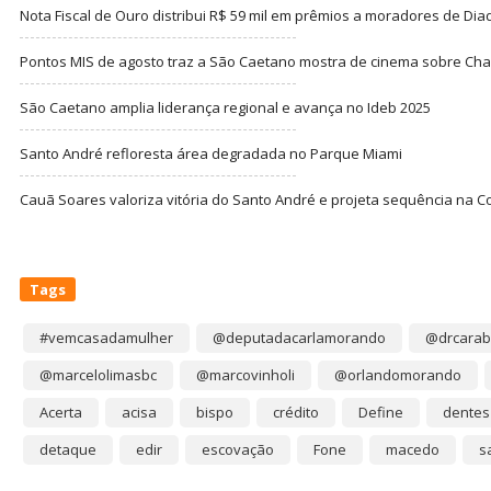
Nota Fiscal de Ouro distribui R$ 59 mil em prêmios a moradores de Di
Pontos MIS de agosto traz a São Caetano mostra de cinema sobre Cha
São Caetano amplia liderança regional e avança no Ideb 2025
Santo André refloresta área degradada no Parque Miami
Cauã Soares valoriza vitória do Santo André e projeta sequência na C
Tags
#vemcasadamulher
@deputadacarlamorando
@drcarab
@marcelolimasbc
@marcovinholi
@orlandomorando
Acerta
acisa
bispo
crédito
Define
dentes
detaque
edir
escovação
Fone
macedo
s