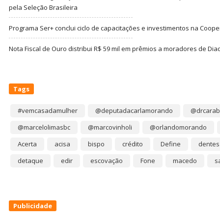
pela Seleção Brasileira
Programa Ser+ conclui ciclo de capacitações e investimentos na Coope
Nota Fiscal de Ouro distribui R$ 59 mil em prêmios a moradores de Di
Tags
#vemcasadamulher
@deputadacarlamorando
@drcarab
@marcelolimasbc
@marcovinholi
@orlandomorando
Acerta
acisa
bispo
crédito
Define
dentes
detaque
edir
escovação
Fone
macedo
s
Publicidade