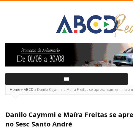
ABCD
Real
Home
»
ABCD
»
Danilo Caymmi e Maíra Freitas se apresentam em maio n
Danilo Caymmi e Maíra Freitas se ap
no Sesc Santo André