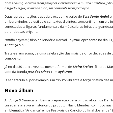
Com shows que atravessam gerações e reverenciam a música brasileira
,
filh
o legado segue, acima de tudo, em constante transformação
Duas apresentações especiais ocupam o palco do
Sesc Santo André
em
embora vindos de estilos e contextos distintos, compartilham um elo in
conectadas a figuras fundamentais da música brasileira, e a grandeza
partir dessas origens.
Danilo Caymmi
, filho do lendário Dorival Caymmi, apresenta no dia 23
Andança 5.5
.
Trata-se, em suma, de uma celebração das mais de cinco décadas de t
compositor.
Já no dia 30 será a vez, da mesma forma, de
Maíra Freitas
, filha de Ma
lado da banda
Jazz das Minas
com
Ayé Òrun
.
O espetáculo é, por exemplo, um tributo vibrante à força criativa das
Novo álbum
Andança 5.5
marca também a preparação para o novo álbum de Danilo,
curadaria afetiva e histórica do produtor Flávio Mendes, com foco na
emblemática “Andança” e nos Festivais da Canção do final dos anos 1