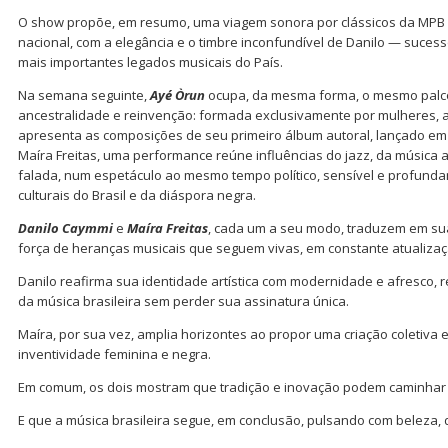
O show propõe, em resumo, uma viagem sonora por clássicos da MPB
nacional, com a elegância e o timbre inconfundível de Danilo — suces
mais importantes legados musicais do País.
Na semana seguinte,
Ayé Òrun
ocupa, da mesma forma, o mesmo palco
ancestralidade e reinvenção: formada exclusivamente por mulheres, 
apresenta as composições de seu primeiro álbum autoral, lançado em
Maíra Freitas, uma performance reúne influências do jazz, da música a
falada, num espetáculo ao mesmo tempo político, sensível e profund
culturais do Brasil e da diáspora negra.
Danilo Caymmi
e
Maíra Freitas
, cada um a seu modo, traduzem em suas
força de heranças musicais que seguem vivas, em constante atualizaç
Danilo reafirma sua identidade artística com modernidade e afresco,
da música brasileira sem perder sua assinatura única.
Maíra, por sua vez, amplia horizontes ao propor uma criação coletiva e
inventividade feminina e negra.
Em comum, os dois mostram que tradição e inovação podem caminhar 
E que a música brasileira segue, em conclusão, pulsando com beleza, d