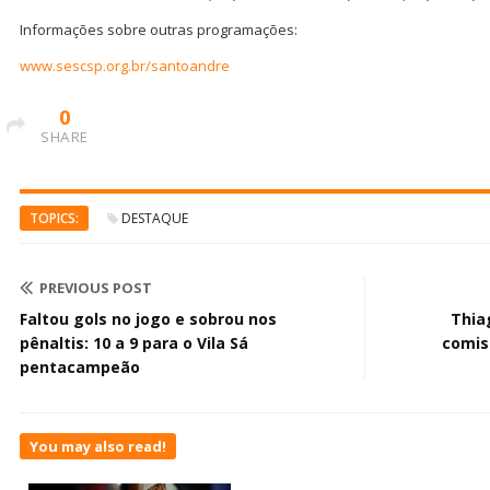
Informações sobre outras programações:
www.sescsp.org.br/santoandre
0
SHARE
TOPICS:
DESTAQUE
PREVIOUS POST
Faltou gols no jogo e sobrou nos
Thia
pênaltis: 10 a 9 para o Vila Sá
comis
pentacampeão
You may also read!