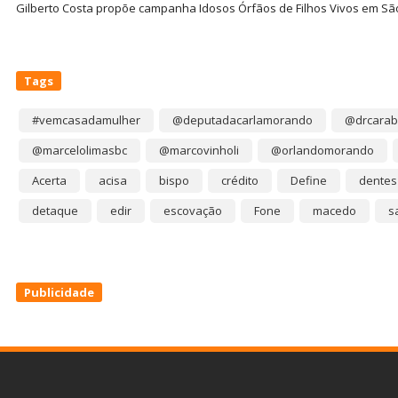
Gilberto Costa propõe campanha Idosos Órfãos de Filhos Vivos em Sã
Tags
#vemcasadamulher
@deputadacarlamorando
@drcarab
@marcelolimasbc
@marcovinholi
@orlandomorando
Acerta
acisa
bispo
crédito
Define
dentes
detaque
edir
escovação
Fone
macedo
s
Publicidade