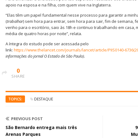
apoio na esposa e na filha, com quem vive na Inglaterra.
“Elas têm um papel fundamental nesse processo para garantir a minha
(
trabalhar
) sem hora para entrar, sem hora para sair, fim de semana, f
venho para o escritório, saio às 18h e continuo trabalhando em cas
média de quatro horas por noite”, relata.
A íntegra do estudo pode ser acessada pelo
link:
https://www.thelancet.com/journals/lancet/article/PIIS0140-6736(20
informações do jornal O Estado de São Paulo).
0
SHARE
TOPICS:
DESTAQUE
PREVIOUS POST
São Bernardo entrega mais três
9
Arenas Parques
Mu