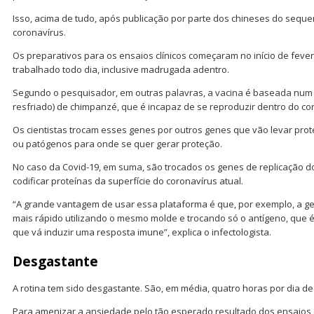
Isso, acima de tudo, após publicação por parte dos chineses do sequ
coronavírus.
Os preparativos para os ensaios clínicos começaram no início de feve
trabalhado todo dia, inclusive madrugada adentro.
Segundo o pesquisador, em outras palavras, a vacina é baseada num
resfriado) de chimpanzé, que é incapaz de se reproduzir dentro do co
Os cientistas trocam esses genes por outros genes que vão levar prot
ou patógenos para onde se quer gerar proteção.
No caso da Covid-19, em suma, são trocados os genes de replicação 
codificar proteínas da superfície do coronavírus atual.
“A grande vantagem de usar essa plataforma é que, por exemplo, a g
mais rápido utilizando o mesmo molde e trocando só o antígeno, que 
que vá induzir uma resposta imune”, explica o infectologista.
Desgastante
A rotina tem sido desgastante. São, em média, quatro horas por dia de
Para amenizar a ansiedade pelo tão esperado resultado dos ensaios c