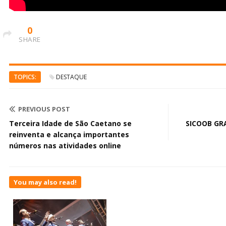
0
SHARE
TOPICS:
DESTAQUE
PREVIOUS POST
Terceira Idade de São Caetano se
SICOOB GRA
reinventa e alcança importantes
números nas atividades online
You may also read!