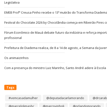
Legislativa
EMEB Profª Creusa Pinho recebe o 13º mutirão do Transforma Diadem
Festival do Chocolate 2026 by Chocolândia começa em Ribeirão Pires c
Fórum Econômico de Mauá debate futuro da indústria e reforça import
profissional
Prefeitura de Diadema realiza, de 8 a 14 de agosto, a Semana da Juve
Os animaizinhos
Com a presença do ministro Luiz Marinho, Santo André adere à Escola
Tags
#vemcasadamulher
@deputadacarlamorando
@drcarab
@marcelolimasbc
@marcovinholi
@orlandomorando