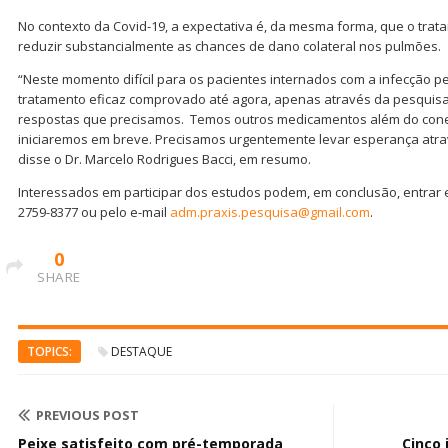
No contexto da Covid-19, a expectativa é, da mesma forma, que o tra
reduzir substancialmente as chances de dano colateral nos pulmões.
“Neste momento difícil para os pacientes internados com a infecção p
tratamento eficaz comprovado até agora, apenas através da pesquisa
respostas que precisamos. Temos outros medicamentos além do cone
iniciaremos em breve. Precisamos urgentemente levar esperança atra
disse o Dr. Marcelo Rodrigues Bacci, em resumo.
Interessados em participar dos estudos podem, em conclusão, entrar e
2759-8377 ou pelo e-mail
adm.praxis.pesquisa@gmail.com
.
0
SHARE
TOPICS:
DESTAQUE
PREVIOUS POST
Peixe satisfeito com pré-temporada
Cinco