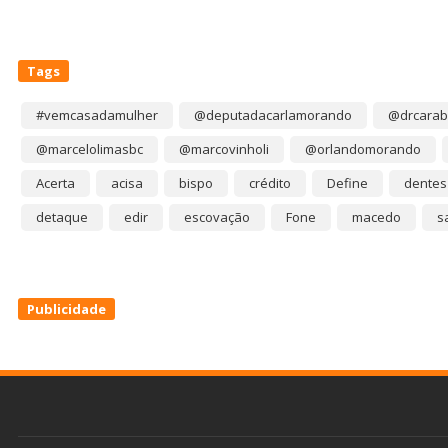
Tags
#vemcasadamulher
@deputadacarlamorando
@drcarab
@marcelolimasbc
@marcovinholi
@orlandomorando
Acerta
acisa
bispo
crédito
Define
dentes
detaque
edir
escovação
Fone
macedo
s
Publicidade