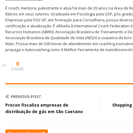
É coach, mentora, palestrante e atua há mais de 20 anos na Área d
líderes em seus setores. Graduada em Psicologia pela USP, pós-grad
Empresas pela FGV-SP, em formação para Conselheira, possui diverso
certificação e atualização. É afiliada à International Coach Federation (
Recursos Humanos (ABRH), Associação Brasileira de Treinamento e De
Associação Brasileira de Qualidade de Vida (ABQV) e coautora do livro
Mais. Possui mais de 500 horas de atendimento em coaching executivo,
propaga o Autocoaching como A Melhor Ferramenta de Autodesenvolvim
0
SHARE
PREVIOUS POST
Procon fiscaliza empresas de
Shopping 
distribuição de gás em São Caetano
You may also read!