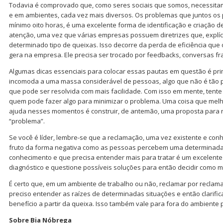
Todavia é comprovado que, como seres sociais que somos, necessitam
e em ambientes, cada vez mais diversos. Os problemas que juntos os 
mínimo oito horas, é uma excelente forma de identificação e criação de
atenção, uma vez que várias empresas possuem diretrizes que, explíci
determinado tipo de queixas. Isso decorre da perda de eficiência qu
gera na empresa. Ele precisa ser trocado por feedbacks, conversas f
Algumas dicas essenciais para colocar essas pautas em questão é pri
incomoda a uma massa considerável de pessoas, algo que não é tão p
que pode ser resolvida com mais facilidade. Com isso em mente, tent
quem pode fazer algo para minimizar o problema. Uma coisa que mel
ajuda nesses momentos é construir, de antemão, uma proposta para 
“problema”.
Se você é líder, lembre-se que a reclamação, uma vez existente e conh
fruto da forma negativa como as pessoas percebem uma determinada 
conhecimento e que precisa entender mais para tratar é um excelent
diagnóstico e questione possíveis soluções para então decidir como m
É certo que, em um ambiente de trabalho ou não, reclamar por reclama
preciso entender as raízes de determinadas situações e então clarifi
benefício a partir da queixa. Isso também vale para fora do ambiente p
Sobre Bia Nóbrega