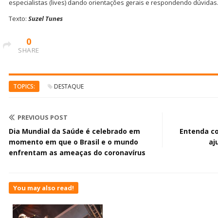
especialistas (lives) dando orientações gerais e respondendo dúvidas
Texto:
Suzel Tunes
0
SHARE
TOPICS:
DESTAQUE
PREVIOUS POST
Dia Mundial da Saúde é celebrado em
Entenda c
momento em que o Brasil e o mundo
aj
enfrentam as ameaças do coronavírus
You may also read!