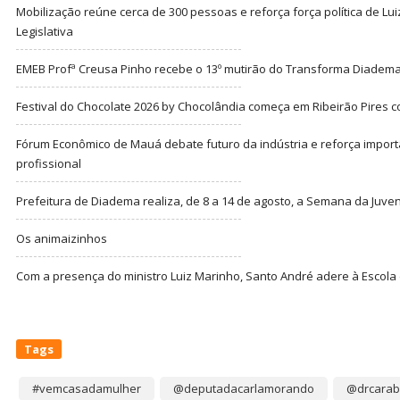
Mobilização reúne cerca de 300 pessoas e reforça força política de Lu
Legislativa
EMEB Profª Creusa Pinho recebe o 13º mutirão do Transforma Diadem
Festival do Chocolate 2026 by Chocolândia começa em Ribeirão Pires c
Fórum Econômico de Mauá debate futuro da indústria e reforça import
profissional
Prefeitura de Diadema realiza, de 8 a 14 de agosto, a Semana da Juve
Os animaizinhos
Com a presença do ministro Luiz Marinho, Santo André adere à Escola
Tags
#vemcasadamulher
@deputadacarlamorando
@drcarab