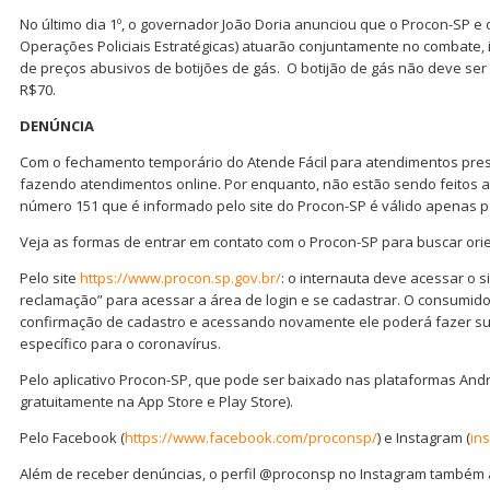
No último dia 1º, o governador João Doria anunciou que o Procon-SP 
Operações Policiais Estratégicas) atuarão conjuntamente no combate, i
de preços abusivos de botijões de gás. O botijão de gás não deve ser
R$70.
DENÚNCIA
Com o fechamento temporário do Atende Fácil para atendimentos pres
fazendo atendimentos online. Por enquanto, não estão sendo feitos a
número 151 que é informado pelo site do Procon-SP é válido apenas p
Veja as formas de entrar em contato com o Procon-SP para buscar ori
Pelo site
https://www.procon.sp.gov.br/
: o internauta deve acessar o si
reclamação” para acessar a área de login e se cadastrar. O consumid
confirmação de cadastro e acessando novamente ele poderá fazer s
específico para o coronavírus.
Pelo aplicativo Procon-SP, que pode ser baixado nas plataformas Andr
gratuitamente na App Store e Play Store).
Pelo Facebook (
https://www.facebook.com/proconsp/
) e Instagram (
in
Além de receber denúncias, o perfil @proconsp no Instagram também