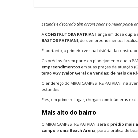
Estande e decorado têm árvore solar e o maior painel a
A
CONSTRUTORA PATRIANI
lança em dose dupla 
BASTOS PATRIANI
, dois empreendimentos localiz
É, portanto, a primeira vez na história da constr
Os prédios fazem parte do planejamento que a PA
empreendimentos
em suas praças de atuação (Gr
terão
VGV (Valor Geral de Vendas) de mais de R$
O endereço do MIRAI CAMPESTRE PATRIANI, na avenid
estandes.
Eles, em primeiro lugar, chegam com inúmeras exc
Mais alto do bairro
O MIRAI CAMPESTRE PATRIANI será o
prédio mais a
campo
e
uma Beach Arena
, para a prática de beac