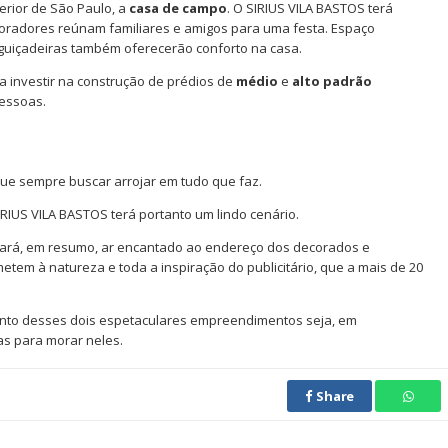
erior de São Paulo, a
casa de campo
. O SIRIUS VILA BASTOS terá
radores reúnam familiares e amigos para uma festa. Espaço
eguiçadeiras também oferecerão conforto na casa.
 investir na construção de prédios de
médio
e
alto padrão
essoas.
que sempre buscar arrojar em tudo que faz.
IUS VILA BASTOS terá portanto um lindo cenário.
 dará, em resumo, ar encantado ao endereço dos decorados e
tem à natureza e toda a inspiração do publicitário, que a mais de 20
nto desses dois espetaculares empreendimentos seja, em
as para morar neles.
Share