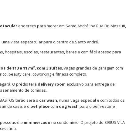
etacular
endereço para morar em Santo André, na Rua Dr. Messuti,
uma vista espetacular para o centro de Santo André.
as, hospitais, escolas, restaurantes, bares e com fácil acesso para
os de 113 a 117m²
,
com 3 suítes
, vagas grandes de garagem com
rico, beauty care, coworking e fitness completo.
gará. O prédio terá
delivery room
exclusivo para entrega de
rmazenamento de comidas.
 BASTOS terão será o
car wash
, numa vaga especial e com todos os
air de casa, e o
pet place
com
dog wash
para o bem-estar e
 pessoas é o
minimercado
no condomínio. O projeto do SIRIUS VILA
cessária.