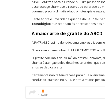
A PATRIANI traz para o Grande ABC um
frisson
do Int
esse espaço charmoso e reservado para que os mo
gourmet, piscina climatizada, cromoterapia e espr
Santo André é uma cidade querida da PATRIANI para
tecnológico
que atendam às necessidades das p
A maior arte de grafite do ABCD
A PATRIANI é, acima de tudo, uma empresa jovem, 
O lançamento em dobro do MIRAI CAMPESTRE e o SIR
O grafite com mais de 700m², do artista DanRoots,
chamará atenção pelos detalhes coloridos, que reme
anos se dedica à arte.
Certamente não faltam razões para que o lançame
conclusão, sucesso no ABCD e atraia muitas pesso
0
SHARE