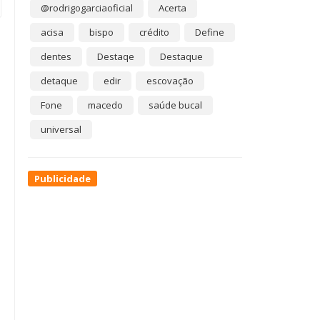
@rodrigogarciaoficial
Acerta
acisa
bispo
crédito
Define
dentes
Destaqe
Destaque
detaque
edir
escovação
Fone
macedo
saúde bucal
universal
Publicidade