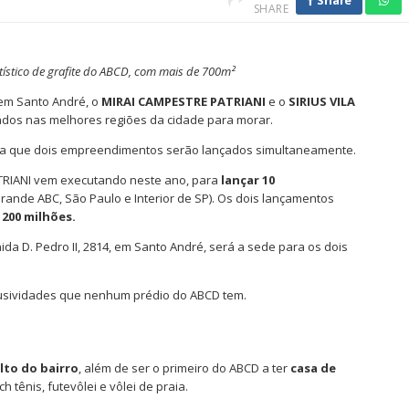
Share
SHARE
rtístico de grafite do ABCD, com mais de 700m²
em Santo André, o
MIRAI CAMPESTRE PATRIANI
e o
SIRIUS VILA
ados nas melhores regiões da cidade para morar.
utora que dois empreendimentos serão lançados simultaneamente.
TRIANI vem executando neste ano, para
lançar 10
ande ABC, São Paulo e Interior de SP). Os dois lançamentos
 200 milhões.
a D. Pedro II, 2814, em Santo André, será a sede para os dois
lusividades que nenhum prédio do ABCD tem.
lto do bairro
, além de ser o primeiro do ABCD a ter
casa de
h tênis, futevôlei e vôlei de praia.