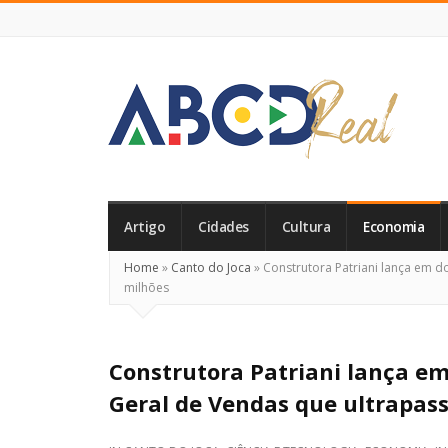
ABCD
Real
Artigo
Cidades
Cultura
Economia
Home
»
Canto do Joca
»
Construtora Patriani lança em d
milhões
Construtora Patriani lança e
Geral de Vendas que ultrapas