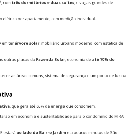
,
com
três dormitórios e duas suítes
, e vagas grandes de
o elétrico por apartamento, com medição individual.
D em ter
árvore solar
, mobiliário urbano moderno, com estética de
as outras placas da
Fazenda Solar
, economia de
até 70% do
astecer as áreas comuns, sistema de segurança e um ponto de luz na
ativa
ativa
, que gera até 65% da energia que consomem.
ctarão em economia e sustentabilidade para o condomínio do MIRAI
RE estará
ao lado do Bairro Jardim
e a poucos minutos de São