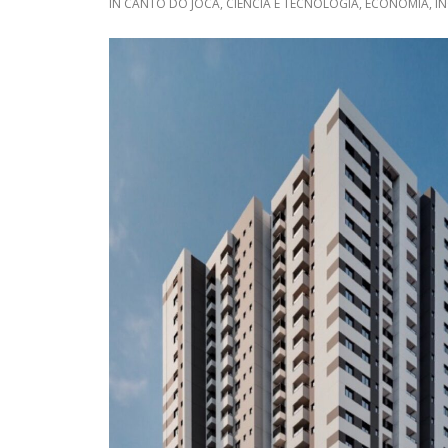
IN
CANTO DO JOCA
,
CIÊNCIA E TECNOLOGIA
,
ECONOMIA
,
I