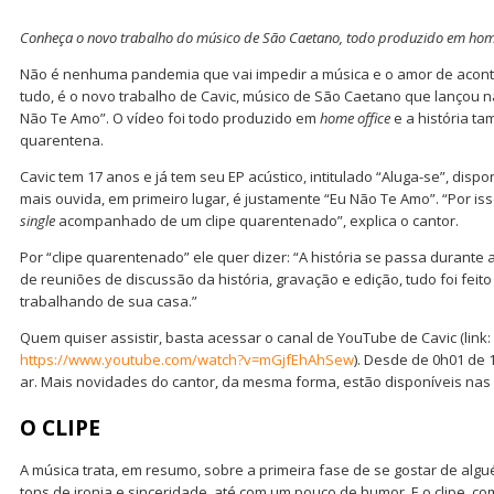
Conheça o novo trabalho do músico de São Caetano, todo produzido em home
Não é nenhuma pandemia que vai impedir a música e o amor de acont
tudo, é o novo trabalho de Cavic, músico de São Caetano que lançou na 
Não Te Amo”. O vídeo foi todo produzido em
home office
e a história t
quarentena.
Cavic tem 17 anos e já tem seu EP acústico, intitulado “Aluga-se”, disp
mais ouvida, em primeiro lugar, é justamente “Eu Não Te Amo”. “Por i
single
acompanhado de um clipe quarentenado”, explica o cantor.
Por “clipe quarentenado” ele quer dizer: “A história se passa durante
de reuniões de discussão da história, gravação e edição, tudo foi feito
trabalhando de sua casa.”
Quem quiser assistir, basta acessar o canal de YouTube de Cavic (link:
https://www.youtube.com/watch?v=mGjfEhAhSew
). Desde de 0h01 de 
ar. Mais novidades do cantor, da mesma forma, estão disponíveis nas 
O CLIPE
A música trata, em resumo, sobre a primeira fase de se gostar de algu
tons de ironia e sinceridade, até com um pouco de humor. E o clipe, com