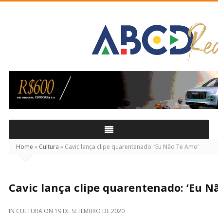
ABCD
Real
Home
»
Cultura
»
Cavic lança clipe quarentenado: ‘Eu Não Te Amo’
Cavic lança clipe quarentenado: ‘Eu N
IN
CULTURA
ON
19 DE SETEMBRO DE 2020