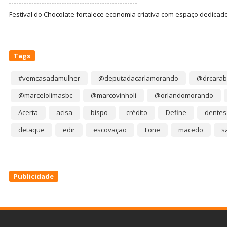
Festival do Chocolate fortalece economia criativa com espaço dedicad
Tags
#vemcasadamulher
@deputadacarlamorando
@drcarab
@marcelolimasbc
@marcovinholi
@orlandomorando
Acerta
acisa
bispo
crédito
Define
dentes
detaque
edir
escovação
Fone
macedo
s
Publicidade