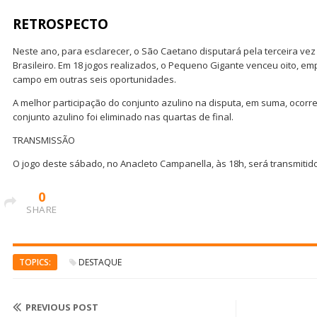
RETROSPECTO
Neste ano, para esclarecer, o São Caetano disputará pela terceira ve
Brasileiro. Em 18 jogos realizados, o Pequeno Gigante venceu oito, e
campo em outras seis oportunidades.
A melhor participação do conjunto azulino na disputa, em suma, ocorr
conjunto azulino foi eliminado nas quartas de final.
TRANSMISSÃO
O jogo deste sábado, no Anacleto Campanella, às 18h, será transmitid
0
SHARE
TOPICS:
DESTAQUE
PREVIOUS POST