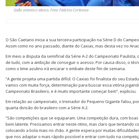
Gallo orienta o elenco. Foto: Fabrício Cortinove
O São Caetano inicia a sua terceira participação na Série D do Campeo
Assim como no ano passado, diante do Caxias, mas desta vez no Anac
Em meio a disputa da semifinal da Série A-2 do Campeonato Paulista, o
de tudo, com a ambição de conseguir o acesso. Por causa disso, o técn
como o time azulino irá encarar o embate deste fim de semana.
“A gente projeta uma partida difícil. O Caxias foi finalista do seu Esta
vamos com muita força, determinação para buscar essa vitória jogand
Campeonato Brasileiro, e é muito importante começar bem”, explicou.
Em relação ao campeonato, o treinador do Pequeno Gigante falou, po
quarta divisão do brasileiro com a Série A-2.
“São competições que se equiparam. Uma competição dura, com boas 
bem latente. Precisamos entrar neste ritmo, mas claro que tentando col
colocando a bola mais no chão. A gente espera por muitas dificuldade
que nos adaptar o mais rápido possível e entrar com tudo na competiç