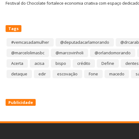
Festival do Chocolate fortalece economia criativa com espaço dedicad
Tags
#vemcasadamulher
@deputadacarlamorando
@drcarab
@marcelolimasbc
@marcovinholi
@orlandomorando
Acerta
acisa
bispo
crédito
Define
dentes
detaque
edir
escovação
Fone
macedo
s
Publicidade