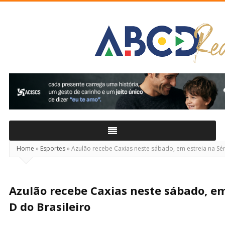
ABCD
Real
Home
»
Esportes
»
Azulão recebe Caxias neste sábado, em estreia na Sér
Azulão recebe Caxias neste sábado, em
D do Brasileiro