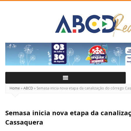
ABCD
Real
Home
»
ABCD
»
Semasa inicia nova etapa da canalização do córrego Ca
Semasa inicia nova etapa da canaliza
Cassaquera