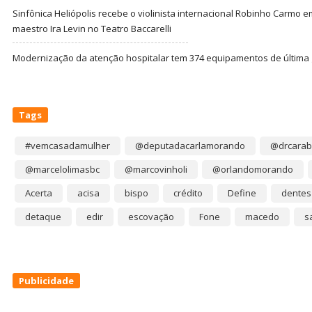
Sinfônica Heliópolis recebe o violinista internacional Robinho Carmo 
maestro Ira Levin no Teatro Baccarelli
Modernização da atenção hospitalar tem 374 equipamentos de última
Tags
#vemcasadamulher
@deputadacarlamorando
@drcarab
@marcelolimasbc
@marcovinholi
@orlandomorando
Acerta
acisa
bispo
crédito
Define
dentes
detaque
edir
escovação
Fone
macedo
s
Publicidade