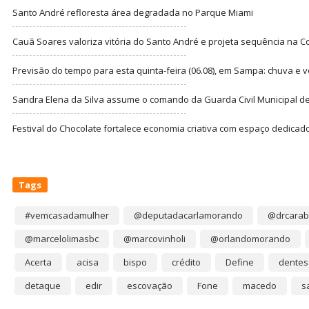
Santo André refloresta área degradada no Parque Miami
Cauã Soares valoriza vitória do Santo André e projeta sequência na C
Previsão do tempo para esta quinta-feira (06.08), em Sampa: chuva e 
Sandra Elena da Silva assume o comando da Guarda Civil Municipal de
Festival do Chocolate fortalece economia criativa com espaço dedicad
Tags
#vemcasadamulher
@deputadacarlamorando
@drcarab
@marcelolimasbc
@marcovinholi
@orlandomorando
Acerta
acisa
bispo
crédito
Define
dentes
detaque
edir
escovação
Fone
macedo
s