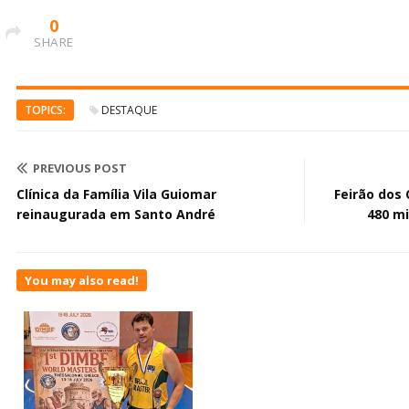
0
SHARE
TOPICS:
DESTAQUE
PREVIOUS POST
Clínica da Família Vila Guiomar
Feirão dos
reinaugurada em Santo André
480 m
You may also read!