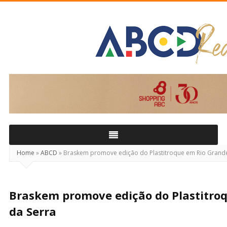
ABCD
Real
Home
»
ABCD
»
Braskem promove edição do Plastitroque em Rio Grande
Braskem promove edição do Plastitro
da Serra