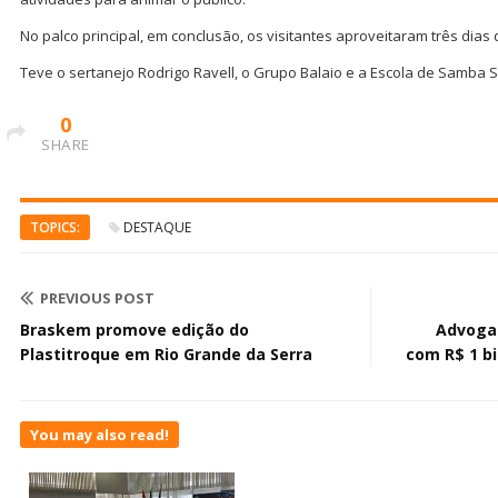
No palco principal, em conclusão, os visitantes aproveitaram três dias
Teve o sertanejo Rodrigo Ravell, o Grupo Balaio e a Escola de Samba 
0
SHARE
TOPICS:
DESTAQUE
PREVIOUS POST
Braskem promove edição do
Advoga
Plastitroque em Rio Grande da Serra
com R$ 1 b
You may also read!