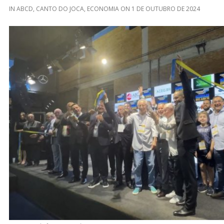
IN
ABCD
,
CANTO DO JOCA
,
ECONOMIA
ON
1 DE OUTUBRO DE 2024