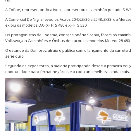
A Cofipe, representando a Iveco, apresentou o caminhão pesado S-WA
A Comercial De Nigris levou os Actros 2045LS/36 e 2548LS/33, da Merc
exibiu os modelos DAF XF FTS 480 e XF FTS 530.
Os protagonistas da Codema, concessionária Scania, foram os caminh
Volkswagen Caminhões e Ônibus destacou os modelos Meteor 28.480 6×
O estande da Dambroz atraiu o público com o lançamento da carreta 
série ouro.
Segundo os expositores, a maioria participando desde a primeira ediç
oportunidade para fechar negócios e a cada ano melhora ainda mais.