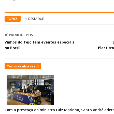
TOPICS:
DESTAQUE
PREVIOUS POST
Vinhos do Tejo têm eventos especiais
no Brasil
Plastitr
You may also read!
Com a presença do ministro Luiz Marinho, Santo André ader