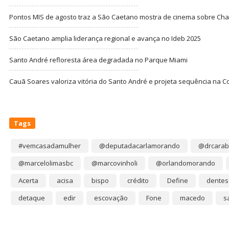
Pontos MIS de agosto traz a São Caetano mostra de cinema sobre Cha
São Caetano amplia liderança regional e avança no Ideb 2025
Santo André refloresta área degradada no Parque Miami
Cauã Soares valoriza vitória do Santo André e projeta sequência na C
Tags
#vemcasadamulher
@deputadacarlamorando
@drcarab
@marcelolimasbc
@marcovinholi
@orlandomorando
Acerta
acisa
bispo
crédito
Define
dentes
detaque
edir
escovação
Fone
macedo
s