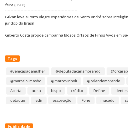
feira (06.08)
Gilvan leva a Porto Alegre experiências de Santo André sobre Inteligênc
jurídico do Brasil
Gilberto Costa propõe campanha Idosos Órfãos de Filhos Vivos em Sã
Tags
#vemcasadamulher
@deputadacarlamorando
@drcarab
@marcelolimasbc
@marcovinholi
@orlandomorando
Acerta
acisa
bispo
crédito
Define
dentes
detaque
edir
escovação
Fone
macedo
s
Publicidade