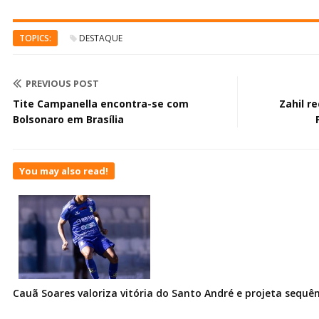
TOPICS:
DESTAQUE
PREVIOUS POST
Tite Campanella encontra-se com
Zahil r
Bolsonaro em Brasília
You may also read!
Cauã Soares valoriza vitória do Santo André e projeta sequê