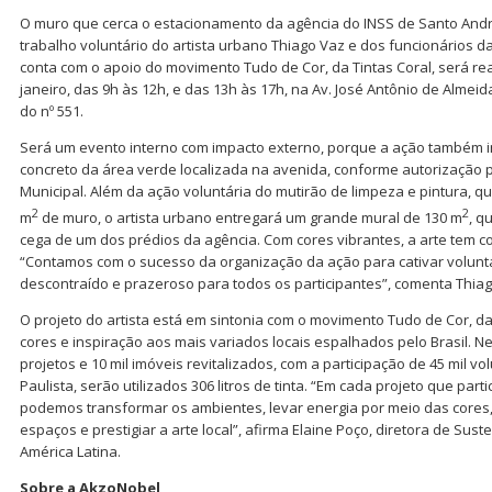
O muro que cerca o estacionamento da agência do INSS de Santo André
trabalho voluntário do artista urbano Thiago Vaz e dos funcionários d
conta com o apoio do movimento Tudo de Cor, da Tintas Coral, será rea
janeiro, das 9h às 12h, e das 13h às 17h, na Av. José Antônio de Almei
do nº 551.
Será um evento interno com impacto externo, porque a ação também in
concreto da área verde localizada na avenida, conforme autorização p
Municipal. Além da ação voluntária do mutirão de limpeza e pintura, qu
2
2
m
de muro, o artista urbano entregará um grande mural de 130 m
, q
cega de um dos prédios da agência. Com cores vibrantes, a arte tem
“Contamos com o sucesso da organização da ação para cativar volunt
descontraído e prazeroso para todos os participantes”, comenta Thiag
O projeto do artista está em sintonia com o movimento Tudo de Cor, da
cores e inspiração aos mais variados locais espalhados pelo Brasil. Ne
projetos e 10 mil imóveis revitalizados, com a participação de 45 mil v
Paulista, serão utilizados 306 litros de tinta. “Em cada projeto que pa
podemos transformar os ambientes, levar energia por meio das cores, 
espaços e prestigiar a arte local”, afirma Elaine Poço, diretora de Su
América Latina.
Sobre a AkzoNobel