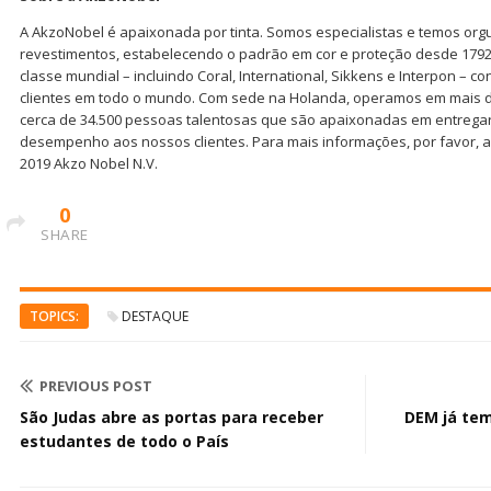
A AkzoNobel é apaixonada por tinta. Somos especialistas e temos orgu
revestimentos, estabelecendo o padrão em cor e proteção desde 1792
classe mundial – incluindo Coral, International, Sikkens e Interpon – 
clientes em todo o mundo. Com sede na Holanda, operamos em mais 
cerca de 34.500 pessoas talentosas que são apaixonadas em entregar 
desempenho aos nossos clientes. Para mais informações, por favor, 
2019 Akzo Nobel N.V.
0
SHARE
TOPICS:
DESTAQUE
PREVIOUS POST
São Judas abre as portas para receber
DEM já tem
estudantes de todo o País