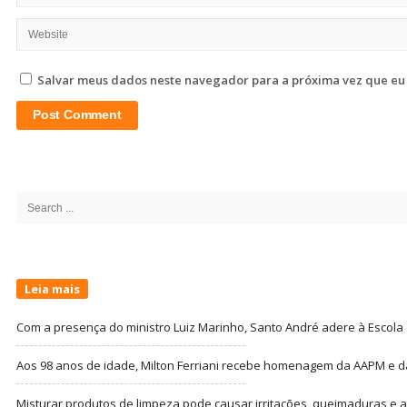
Salvar meus dados neste navegador para a próxima vez que eu
Site
Sidebar
Search
for:
Leia mais
Com a presença do ministro Luiz Marinho, Santo André adere à Escola
Aos 98 anos de idade, Milton Ferriani recebe homenagem da AAPM e dá 
Misturar produtos de limpeza pode causar irritações, queimaduras e at