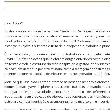
Caio Bruno*
Costuma-se dizer que morar em São Caetano do Sul é um privilégio por
por estar em um município pacato e ao mesmo tempo urbano, com ótimo
e indicadores sociais entre os maiores do Brasil. A afirmação e os mo
alcançar invejáveis números é fruto de planejamento, trabalho e prin
É inevitável falar, por exemplo, de todo o trabalho efetuado pela Pref
Covid-19. Além das ações que já citei em artigos anteriores como a dis
de testes e toda a estrutura da rede hospitalar, a gestão José Auricchio
colocam em destaque positivo mundial como a testagem por estratos
recente o pioneiro trabalho de efetuar testes nos moradores de habita
Mais do que isso, São Caetano oferece às pessoas amparo e atenção p
momento mais grave do planeta dos últimos 100 anos. Somando-se a or
transparente e direta, a cidade acaba de criar o Centro de Referência
Social (Crais), com o objetivo de oferecer aos pacientes assintomático
estrutura como alimentação e acompanhamento médico em um serviço 
Por essas e outras que o povo tem orgulho de viver em São Caetano do