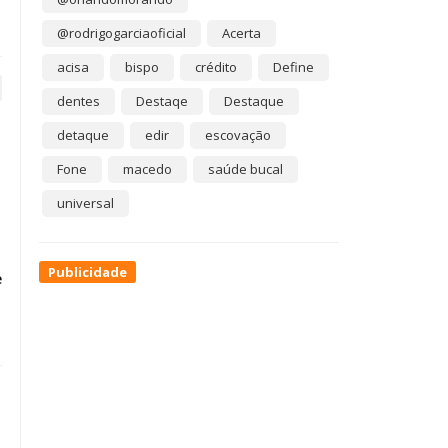
@rodrigogarciaoficial
Acerta
acisa
bispo
crédito
Define
dentes
Destaqe
Destaque
detaque
edir
escovação
Fone
macedo
saúde bucal
universal
Publicidade
e
o