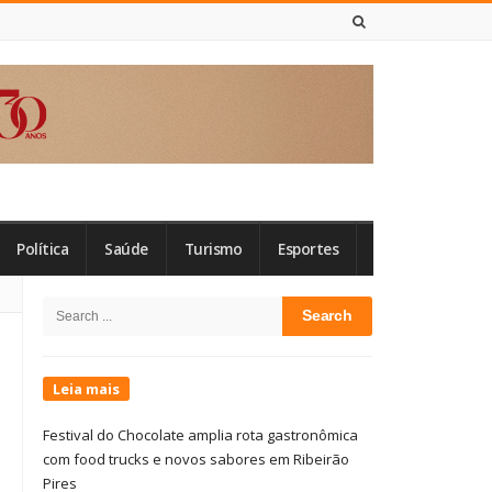
9 DE AGOSTO DE 2026
Política
Saúde
Turismo
Esportes
Site
Search
Sidebar
for:
Leia mais
Festival do Chocolate amplia rota gastronômica
com food trucks e novos sabores em Ribeirão
Pires