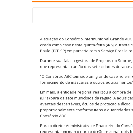
A atuação do Consórcio Intermunicipal Grande ABC
citada como case nesta quinta-feira (4/6), durante 
Paulo (TCE-SP) em parceria com o Serviço Brasilei
Durante sua fala, a gestora de Projetos no Sebrae,
que representa a união das sete cidades durante 
“O Consórcio ABC tem sido um grande case no enfre
fornecimento de máscaras e outros equipamentos”
Em maio, a entidade regional realizou a compra d
(EPIs) para os sete municípios da região. A aquisi
aventais descartáveis, óculos de proteção e álcool e
proporcionalmente conforme itens e quantidades so
Consórcio ABC.
Para o diretor Administrativo e Financeiro do Consó
representa um marco para o órgão regional, pois fo