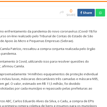
0
Share
SHARE
 no enfrentamento da pandemia do novo coronavírus (Covid-19) foi
curso on-line realizado pelo Tribunal de Contas do Estado de São
ro de Apoio às Micro e Pequenas Empresas (Sebrae).
 Camila Patrício, ressaltou a compra conjunta realizada pelo órgão
a pandemia.
ntamento à Covid, utilizando isso para resolver questões do
, afirmou Camila.
e aproximadamente 14 milhões equipamentos de proteção individual
ção incluiu luvas, máscaras descartáveis três camadas e máscara N95,
m gel. O valor, estimado em R$ 11,5 milhão, foi dividido
licitadas por cada município e repassado pelas prefeituras ao
rcio ABC, Carlos Eduardo Alves da Silva, o Cadu, a compra de EPIs
i a primeira compra coletiva de bens e insumos para os municípios