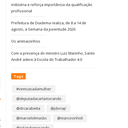
indústria e reforça importância da qualificação
profissional
Prefeitura de Diadema realiza, de 8 a 14 de
agosto, a Semana da Juventude 2026
Os animaizinhos
Com a presença do ministro Luiz Marinho, Santo
André adere à Escola do Trabalhador 4.0
Tags
#vemcasadamulher
@deputadacarlamorando
@drcarabetta
@jdoriajr
@marcelolimasbc
@marcovinholi
s
e
@orlandomorando