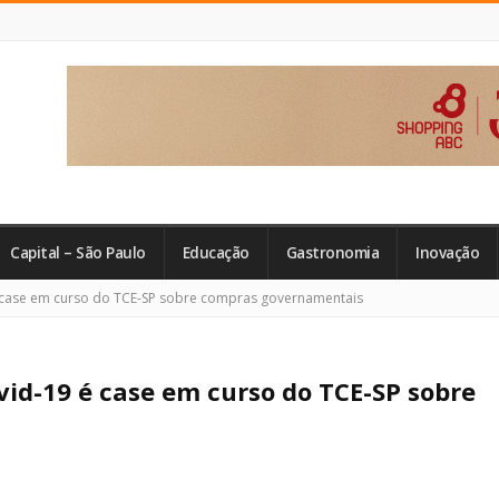
Capital – São Paulo
Educação
Gastronomia
Inovação
case em curso do TCE-SP sobre compras governamentais
id-19 é case em curso do TCE-SP sobre