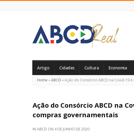
ABCD
Real
Artigo
Cidades
Cultura
Economia
Home
»
ABCD
»
Ação do Consórcio ABCD na Covid-19 é 
Ação do Consórcio ABCD na Cov
compras governamentais
IN
ABCD
ON
4 DE JUNHO DE 2020