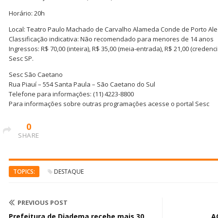
Horário: 20h
Local: Teatro Paulo Machado de Carvalho Alameda Conde de Porto Aleg
Classificação indicativa: Não recomendado para menores de 14 anos
Ingressos: R$ 70,00 (inteira), R$ 35,00 (meia-entrada), R$ 21,00 (creden
Sesc SP.
Sesc São Caetano
Rua Piauí – 554 Santa Paula – São Caetano do Sul
Telefone para informações: (11) 4223-8800
Para informações sobre outras programações acesse o portal Sesc
0
SHARE
TOPICS:
DESTAQUE
PREVIOUS POST
Prefeitura de Diadema recebe mais 30
A