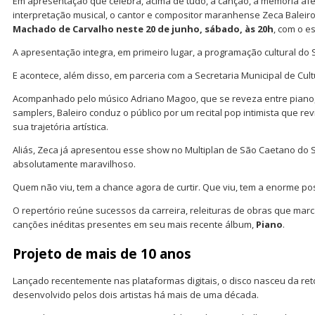
Em apresentação que celebra, acima de tudo, a canção, a memória afet
interpretação musical, o cantor e compositor maranhense Zeca Baleir
Machado de Carvalho neste 20 de junho, sábado, às 20h
, com o e
A apresentação integra, em primeiro lugar, a programação cultural do
E acontece, além disso, em parceria com a Secretaria Municipal de Cul
Acompanhado pelo músico Adriano Magoo, que se reveza entre piano, 
samplers, Baleiro conduz o público por um recital pop intimista que re
sua trajetória artística.
Aliás, Zeca já apresentou esse show no Multiplan de São Caetano do S
absolutamente maravilhoso.
Quem não viu, tem a chance agora de curtir. Que viu, tem a enorme pos
O repertório reúne sucessos da carreira, releituras de obras que ma
canções inéditas presentes em seu mais recente álbum,
Piano
.
Projeto de mais de 10 anos
Lançado recentemente nas plataformas digitais, o disco nasceu da re
desenvolvido pelos dois artistas há mais de uma década.