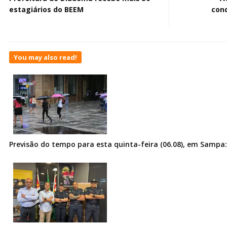
estagiários do BEEM
con
You may also read!
Previsão do tempo para esta quinta-feira (06.08), em Sampa: