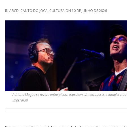
IN
ABCD
,
CANTO DO JOCA
,
CULTURA
ON
10 DE JUNHO DE 2026
Adriano Magoo se reveza entre piano, acordeon, sintetizadores e samplers, ao
imperdível