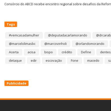
Consórcio do ABCD recebe encontro regional sobre desafios da Refor
Tags
#vemcasadamulher
@deputadacarlamorando
@drcarab
@marcelolimasbc
@marcovinholi
@orlandomorando
Acerta
acisa
bispo
crédito
Define
dentes
detaque
edir
escovação
Fone
macedo
s
Publicidade