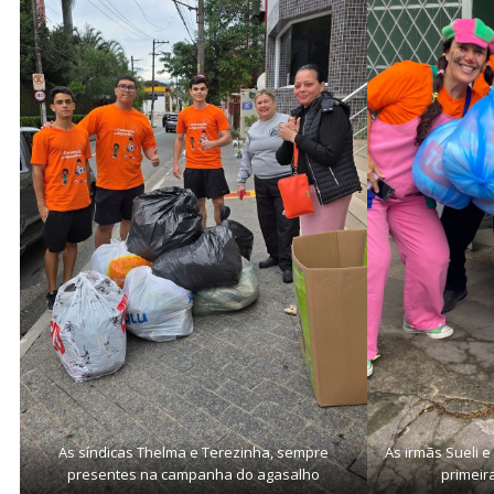
As síndicas Thelma e Terezinha, sempre
As irmãs Sueli e
presentes na campanha do agasalho
primeir