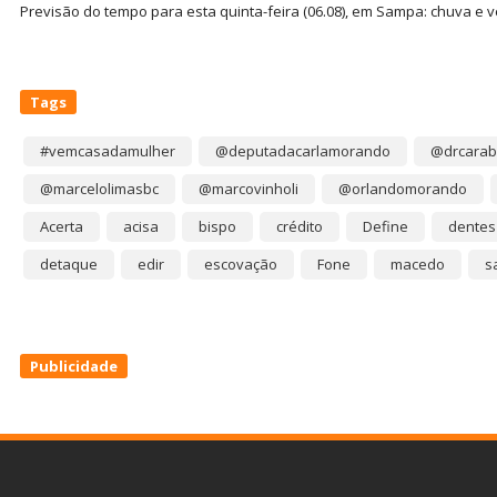
Previsão do tempo para esta quinta-feira (06.08), em Sampa: chuva e 
Tags
#vemcasadamulher
@deputadacarlamorando
@drcarab
@marcelolimasbc
@marcovinholi
@orlandomorando
Acerta
acisa
bispo
crédito
Define
dentes
detaque
edir
escovação
Fone
macedo
s
Publicidade