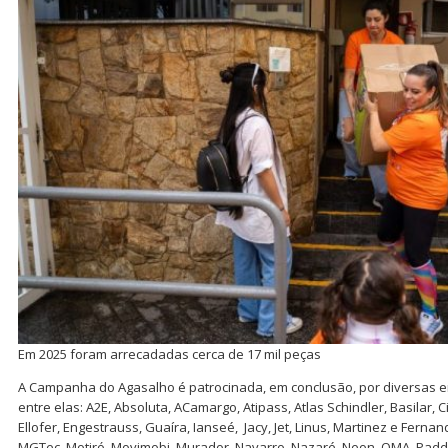
Em 2025 foram arrecadadas cerca de 17 mil peças
A Campanha do Agasalho é patrocinada, em conclusão, por diversas 
entre elas: A2E, Absoluta, ACamargo, Atipass, Atlas Schindler, Basilar, 
Ellofer, Engestrauss, Guaíra, Ianseé, Jacy, Jet, Linus, Martinez e Fern
MGTec, Motiró, Movimobi, Murador, Navarro, Nazaré, Neon, OMA, Padda