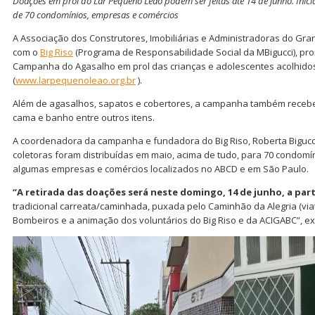
Doações em prol do Lar Pequeno Leão podem ser feitas até 14 de junho. Inici
de 70 condomínios, empresas e comércios
A Associação dos Construtores, Imobiliárias e Administradoras do Gra
com o
Big Riso
(Programa de Responsabilidade Social da MBigucci), pro
Campanha do Agasalho em prol das crianças e adolescentes acolhido
(
www.larpequenoleao.org.br
).
Além de agasalhos, sapatos e cobertores, a campanha também receb
cama e banho entre outros itens.
A coordenadora da campanha e fundadora do Big Riso, Roberta Bigucci
coletoras foram distribuídas em maio, acima de tudo, para 70 condomín
algumas empresas e comércios localizados no ABCD e em São Paulo.
“A retirada das doações será neste domingo, 14 de junho, a part
tradicional carreata/caminhada, puxada pelo Caminhão da Alegria (via
Bombeiros e a animação dos voluntários do Big Riso e da ACIGABC”, e