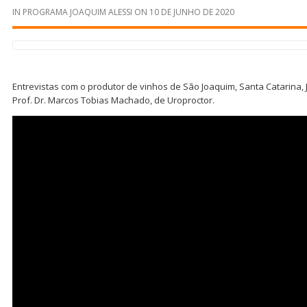
IN
PROGRAMA JOAQUIM ALESSI
ON
10 DE JUNHO DE 2020
Entrevistas com o produtor de vinhos de São Joaquim, Santa Catarina, 
Prof. Dr. Marcos Tobias Machado, de Uroproctor.