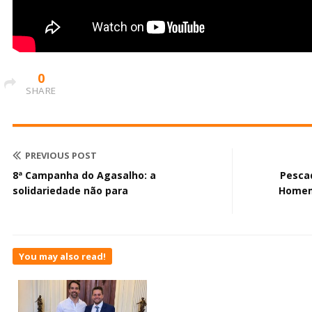
0
SHARE
PREVIOUS POST
8ª Campanha do Agasalho: a
Pesca
solidariedade não para
Homem 
You may also read!