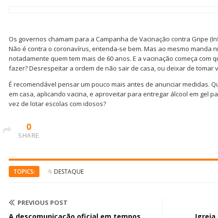
Os governos chamam para a Campanha de Vacinação contra Gripe (Influ
Não é contra o coronavírus, entenda-se bem. Mas ao mesmo manda ni
notadamente quem tem mais de 60 anos. E a vacinação começa com q
fazer? Desrespeitar a ordem de não sair de casa, ou deixar de tomar 
É recomendável pensar um pouco mais antes de anunciar medidas. Que
em casa, aplicando vacina, e aproveitar para entregar álcool em gel pa
vez de lotar escolas com idosos?
0
SHARE
TOPICS:
DESTAQUE
PREVIOUS POST
A descomunicação oficial em tempos
Igreja