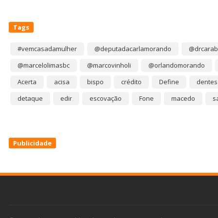
Tags
#vemcasadamulher
@deputadacarlamorando
@drcarab
@marcelolimasbc
@marcovinholi
@orlandomorando
Acerta
acisa
bispo
crédito
Define
dentes
detaque
edir
escovação
Fone
macedo
s
Publicidade