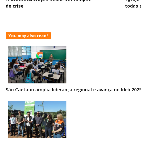
de crise
todas 
You may also read!
São Caetano amplia liderança regional e avança no Ideb 202