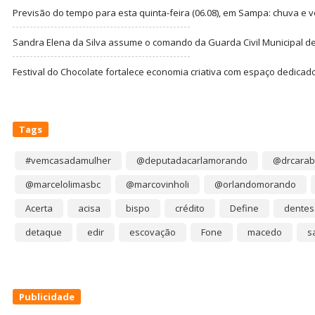
Previsão do tempo para esta quinta-feira (06.08), em Sampa: chuva e 
Sandra Elena da Silva assume o comando da Guarda Civil Municipal de
Festival do Chocolate fortalece economia criativa com espaço dedicad
Tags
#vemcasadamulher
@deputadacarlamorando
@drcarab
@marcelolimasbc
@marcovinholi
@orlandomorando
Acerta
acisa
bispo
crédito
Define
dentes
detaque
edir
escovação
Fone
macedo
s
Publicidade