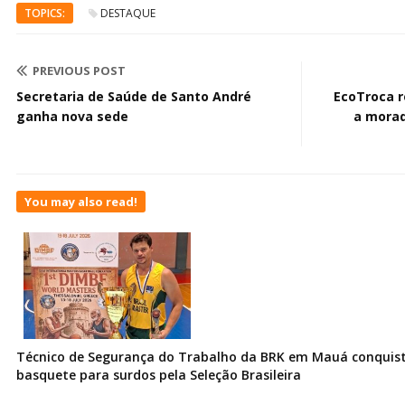
TOPICS:
DESTAQUE
PREVIOUS POST
Secretaria de Saúde de Santo André
EcoTroca r
ganha nova sede
a morad
You may also read!
Técnico de Segurança do Trabalho da BRK em Mauá conquist
basquete para surdos pela Seleção Brasileira