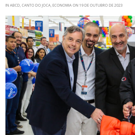
IN
ABCD
,
CANTO DO JOCA
,
ECONOMIA
ON
19 DE OUTUBRO DE 2023