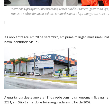
Diretor de Operações Supermercados, Marco Aurélio Prometti, gerente da loja, 
Mattos, e o sócio fundador Milton Ferriani desatam o laço inaugural. Fotos: G
A Coop entregou em 28 de setembro, em primeiro lugar, mais uma un
nova identidade visual.
A quarta loja deste ano e a 13ª da rede com nova roupagem fica na na
2231, em São Bernardo, e foi inaugurada em julho de 2002.