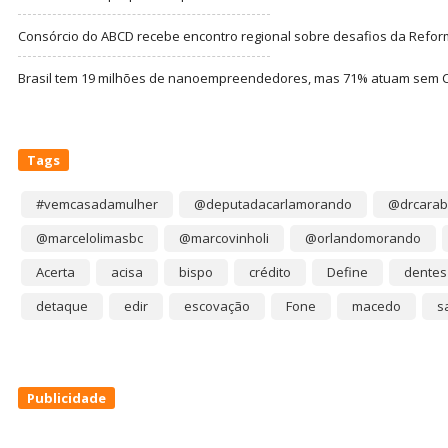
Consórcio do ABCD recebe encontro regional sobre desafios da Refor
Brasil tem 19 milhões de nanoempreendedores, mas 71% atuam sem CN
Tags
#vemcasadamulher
@deputadacarlamorando
@drcarab
@marcelolimasbc
@marcovinholi
@orlandomorando
Acerta
acisa
bispo
crédito
Define
dentes
detaque
edir
escovação
Fone
macedo
s
Publicidade