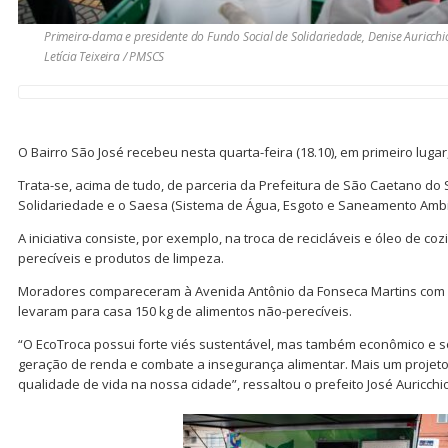
Primeira-dama e presidente do Fundo Social de Solidariedade, Denise Auricchio
Letícia Teixeira / PMSCS
O Bairro São José recebeu nesta quarta-feira (18.10), em primeiro luga
Trata-se, acima de tudo, de parceria da Prefeitura de São Caetano do 
Solidariedade e o Saesa (Sistema de Água, Esgoto e Saneamento Ambi
A iniciativa consiste, por exemplo, na troca de recicláveis e óleo de c
perecíveis e produtos de limpeza.
Moradores compareceram à Avenida Antônio da Fonseca Martins com ite
levaram para casa 150 kg de alimentos não-perecíveis.
“O EcoTroca possui forte viés sustentável, mas também econômico e soc
geração de renda e combate a insegurança alimentar. Mais um projeto
qualidade de vida na nossa cidade”, ressaltou o prefeito José Auricchio