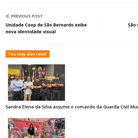
PREVIOUS POST
Unidade Coop de São Bernardo exibe
São 
nova identidade visual
You may also read!
Sandra Elena da Silva assume o comando da Guarda Civil Muni